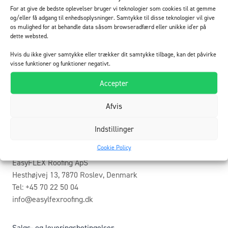
indeklima!
For at give de bedste oplevelser bruger vi teknologier som cookies til at gemme
og/eller få adgang til enhedsoplysninger. Samtykke til disse teknologier vil give
Læs mere
os mulighed for at behandle data såsom browseradfærd eller unikke id'er på
dette websted.
Hvis du ikke giver samtykke eller trækker dit samtykke tilbage, kan det påvirke
visse funktioner og funktioner negativt.
Accepter
Afvis
Indstillinger
Cookie Policy
EasyFLEX Roofing ApS
Hesthøjvej 13, 7870 Roslev, Denmark
Tel: +45 70 22 50 04
info@easylfexroofing.dk
Salgs- og leveringsbetingelser