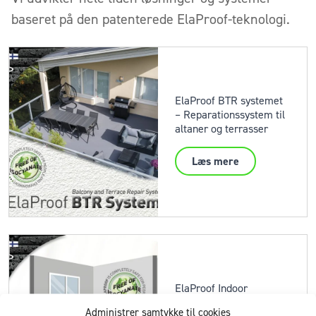
baseret på den patenterede ElaProof-teknologi.
ElaProof BTR systemet
– Reparationssystem til
altaner og terrasser
Læs mere
ElaProof Indoor
løsninger – Til et sundt
Administrer samtykke til cookies