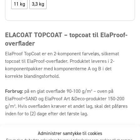
11 kg
3,3 kg
ELACOAT TOPCOAT – topcoat til ElaProof-
overflader
ElaProof TopCoat er en 2-komponent farveløs, silkemat
topcoat til ElaProof-overflader. Produktet leveres i 2-
komponentpakker med komponenterne A og B i det
korrekte blandingsforhold.
Forbrug:
på en glat overflade 90-100 g/m² – oven på
ElaProof+SAND og ElaProof Art &Deco-produkter 150-200
g/m². Hvis overfladen kræver et andet lag, skal det påføres
inden for to (2) dage efter det første lag.
Teknisk information
Administrer samtykke til cookies