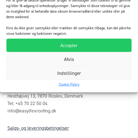
For at give de bedste oplevelser bruger vi teknologier som cookies til at gemme
Betjenings- og arbejdsvejledninger
og/eller få adgang til enhedsoplysninger. Samtykke til disse teknologier vil give
os mulighed for at behandle data såsom browseradfærd eller unikke id'er på
dette websted.
Dokumenter
Hvis du ikke giver samtykke eller trækker dit samtykke tilbage, kan det påvirke
visse funktioner og funktioner negativt.
Accepter
Afvis
Indstillinger
Cookie Policy
EasyFLEX Roofing ApS
Hesthøjvej 13, 7870 Roslev, Denmark
Tel: +45 70 22 50 04
info@easylfexroofing.dk
Salgs- og leveringsbetingelser