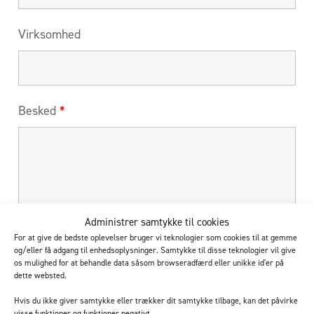
Virksomhed
Besked
*
Administrer samtykke til cookies
For at give de bedste oplevelser bruger vi teknologier som cookies til at gemme
og/eller få adgang til enhedsoplysninger. Samtykke til disse teknologier vil give
os mulighed for at behandle data såsom browseradfærd eller unikke id'er på
dette websted.
Foretrækker at blive kontaktet
*
Hvis du ikke giver samtykke eller trækker dit samtykke tilbage, kan det påvirke
visse funktioner og funktioner negativt.