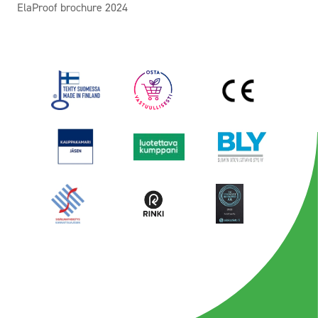
ElaProof brochure 2024