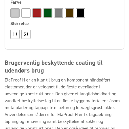
Farve
Størrelse
1 l
5 l
Brugervenlig beskyttende coating til
udendørs brug
ElaProof H er en klar-til-brug en-komponent håndpåført
elastomer, der er velegnet til de fleste overflader i
udvendige konstruktioner. Den giver et langtidsholdbart og
vandtæt beskyttelseslag til de fleste byggematerialer, såsom
metalplader og tagpap, træ, beton og letvægtsgrusblokke.
Anvendelsesområderne for ElaProof H er fx tagdækning,
lapning og renovering samt beskyttelse af sokler og
udvendige konstruktioner. Den er også ideel til renovering