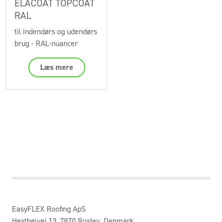
ELACOAT TOPCOAT
RAL
til indendørs og udendørs
brug - RAL-nuancer
Læs mere
EasyFLEX Roofing ApS
Hesthøjvej 13, 7870 Roslev, Denmark