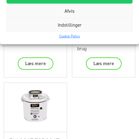
Afvis
ElaProof Primer
ElaProof Base
Indstillinger
Fabric
til indendørs og udendørs
Cookie Policy
brug
til indendørs og udendørs
brug
Læs mere
Læs mere