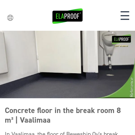
☰
Concrete floor in the break room 8
m² | Vaalimaa
In Vaalimaa, the floor of Beweship Oy's break