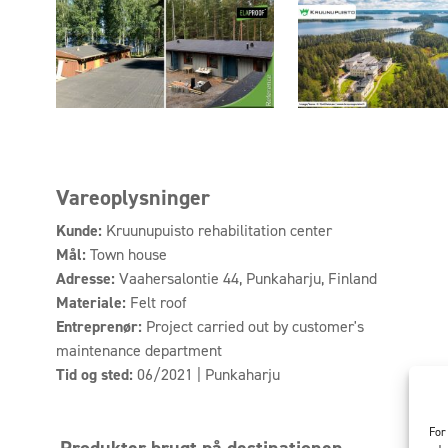
Vareoplysninger
Kunde:
Kruunupuisto rehabilitation center
Mål:
Town house
Adresse:
Vaahersalontie 44, Punkaharju, Finland
Materiale:
Felt roof
Entreprenør:
Project carried out by customer's
maintenance department
Tid og sted:
06/2021 | Punkaharju
For
Produkter brugt på destinationen