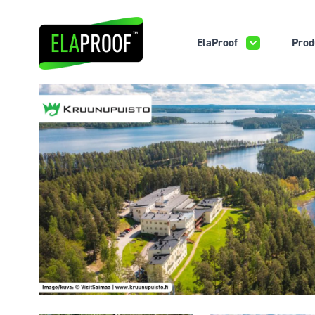
ElaProof
Prod