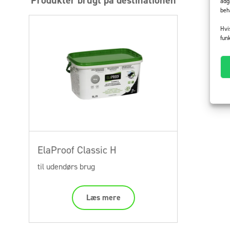
adg
beh
Hvi
fun
ElaProof Classic H
til udendørs brug
Læs mere