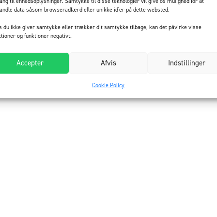
ang til enhedsoplysninger. Samtykke til disse teknologier vil give os mulighed for at
andle data såsom browseradfærd eller unikke id'er på dette websted.
s du ikke giver samtykke eller trækker dit samtykke tilbage, kan det påvirke visse
ktioner og funktioner negativt.
Accepter
Afvis
Indstillinger
Cookie Policy