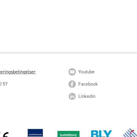
veringsbetingelser
Youtube
0 57
Facebook
Linkedin