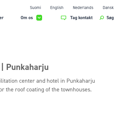
Suomi
English
Nederlands
Dansk
er
Om os
Tag kontakt
Søg
 | Punkaharju
itation center and hotel in Punkaharju
or the roof coating of the townhouses.