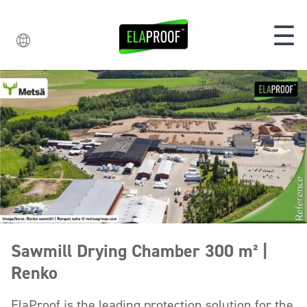
☰
Sawmill Drying Chamber 300 m² |
Renko
ElaProof is the leading protection solution for the