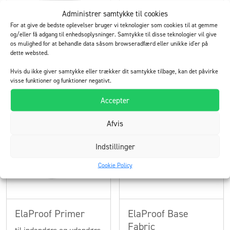
Administrer samtykke til cookies
For at give de bedste oplevelser bruger vi teknologier som cookies til at gemme
ElaProof PRO S
ElaProof Classic H
og/eller få adgang til enhedsoplysninger. Samtykke til disse teknologier vil give
os mulighed for at behandle data såsom browseradfærd eller unikke id'er på
rullebar og sprøjtebar
til udendørs brug
dette websted.
masse til udendørs brug
Hvis du ikke giver samtykke eller trækker dit samtykke tilbage, kan det påvirke
visse funktioner og funktioner negativt.
Læs mere
Læs mere
Accepter
Afvis
Indstillinger
Cookie Policy
ElaProof Primer
ElaProof Base
Fabric