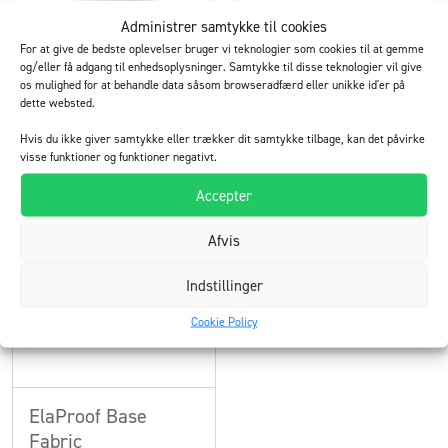
Administrer samtykke til cookies
For at give de bedste oplevelser bruger vi teknologier som cookies til at gemme
ElaProof PRO S
ElaProof Primer
og/eller få adgang til enhedsoplysninger. Samtykke til disse teknologier vil give
os mulighed for at behandle data såsom browseradfærd eller unikke id'er på
rullebar og sprøjtebar
til indendørs og udendørs
dette websted.
masse til udendørs brug
brug
Hvis du ikke giver samtykke eller trækker dit samtykke tilbage, kan det påvirke
visse funktioner og funktioner negativt.
Læs mere
Læs mere
Accepter
Afvis
Indstillinger
Cookie Policy
ElaProof Base
Fabric