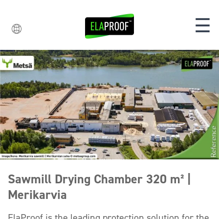
☰
Sawmill Drying Chamber 320 m² |
Merikarvia
ElaProof is the leading protection solution for the