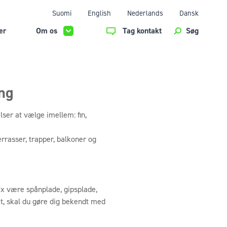
Suomi
English
Nederlands
Dansk
er
Om os
Tag kontakt
Søg
ng
lser at vælge imellem: fin,
rrasser, trapper, balkoner og
fx være spånplade, gipsplade,
t, skal du gøre dig bekendt med