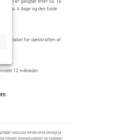
oaten er gangtør efter ca. 16
 på ca. 4 dage og den fulde
parat tabel for dækkraften af
mindst 12 måneder.
ten
.
ttäjän vastuuta tehdä omia testejä ja
ita liittyen ominaisuuksiin tai tuotteen