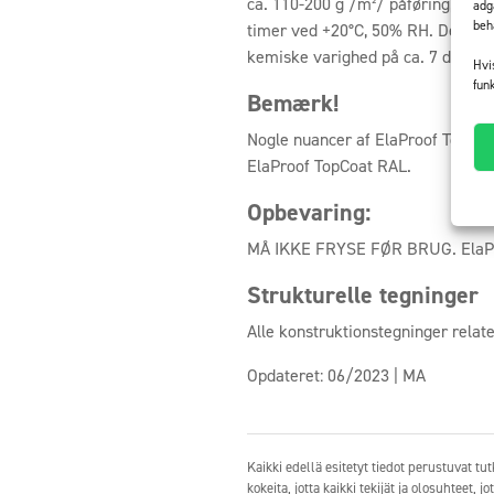
ca. 110-200 g /m²/ påføring, afh
adg
beh
timer ved +20°C, 50% RH. Den ful
kemiske varighed på ca. 7 dage.
Hvi
fun
Bemærk!
Nogle nuancer af ElaProof TopCoat
ElaProof TopCoat RAL.
Opbevaring:
MÅ IKKE FRYSE FØR BRUG. ElaProo
Strukturelle tegninger
Alle konstruktionstegninger relat
Opdateret: 06/2023 | MA
Kaikki edellä esitetyt tiedot perustuvat 
kokeita, jotta kaikki tekijät ja olosuhteet,