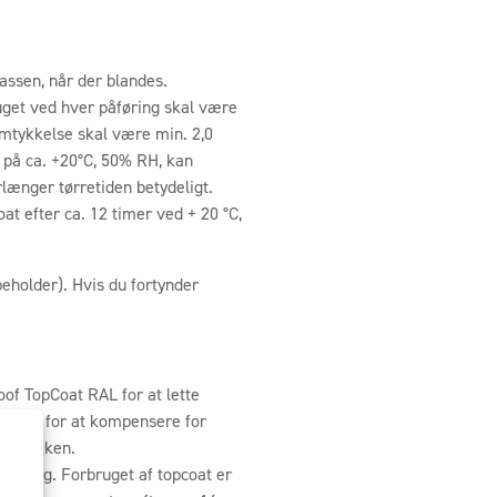
assen, når der blandes.
uget ved hver påføring skal være
ilmtykkelse skal være min. 2,0
 på ca. +20°C, 50% RH, kan
rlænger tørretiden betydeligt.
t efter ca. 12 timer ved + 20 °C,
eholder). Hvis du fortynder
f TopCoat RAL for at lette
at RAL for at kompensere for
 på pakken.
ulning. Forbruget af topcoat er