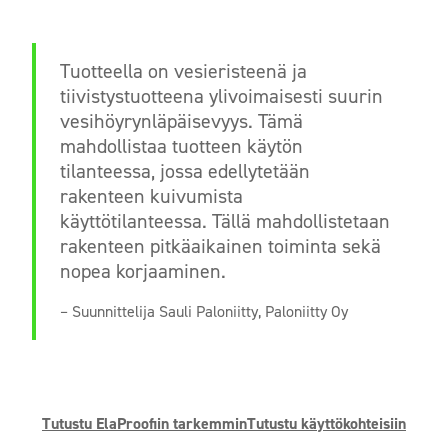
Tuotteella on vesieristeenä ja
tiivistystuotteena ylivoimaisesti suurin
vesihöyrynläpäisevyys. Tämä
mahdollistaa tuotteen käytön
tilanteessa, jossa edellytetään
rakenteen kuivumista
käyttötilanteessa. Tällä mahdollistetaan
rakenteen pitkäaikainen toiminta sekä
nopea korjaaminen.
– Suunnittelija Sauli Paloniitty, Paloniitty Oy
Tutustu ElaProofiin tarkemmin
Tutustu käyttökohteisiin