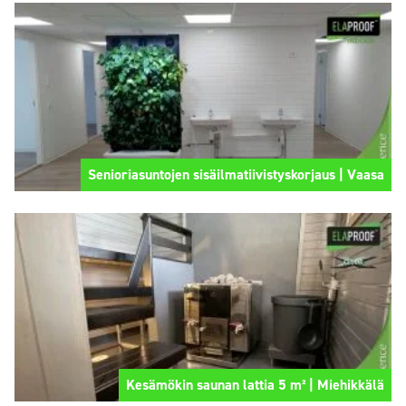
Senioriasuntojen sisäilmatiivistyskorjaus | Vaasa
Kesämökin saunan lattia 5 m² | Miehikkälä