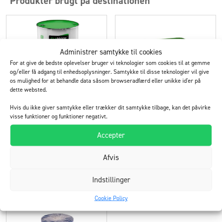
Produkter brugt på destinationen
Administrer samtykke til cookies
For at give de bedste oplevelser bruger vi teknologier som cookies til at gemme
og/eller få adgang til enhedsoplysninger. Samtykke til disse teknologier vil give
os mulighed for at behandle data såsom browseradfærd eller unikke id'er på
dette websted.
ElaProof PRO S
ElaProof Classic H
Hvis du ikke giver samtykke eller trækker dit samtykke tilbage, kan det påvirke
visse funktioner og funktioner negativt.
rullebar og sprøjtebar
til udendørs brug
Accepter
masse til udendørs brug
Afvis
Læs mere
Læs mere
Indstillinger
Cookie Policy