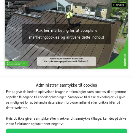
Klik her marketing for at acceptere
marketingcookies og aktivere dette indhold
Download dataene (pdf)
Alle referencer
Administrer samtykke til cookies
For at give de bedste oplevelser bruger vi teknologier som cookies til at gemme
og/eller få adgang til enhedsoplysninger. Samtykke til disse teknologier vil give
os mulighed for at behandle data såsom browseradfærd eller unikke id'er på
Produkter brugt på destinationen
dette websted.
Hvis du ikke giver samtykke eller trækker dit samtykke tilbage, kan det påvirke
visse funktioner og funktioner negativt.