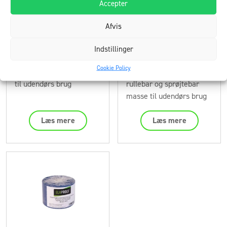
Accepter
Afvis
Indstillinger
ElaProof Classic H
ElaProof PRO S
Cookie Policy
til udendørs brug
rullebar og sprøjtebar
masse til udendørs brug
Læs mere
Læs mere