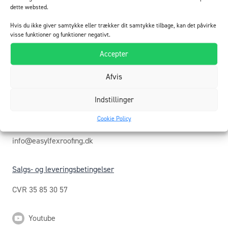
dette websted.
Hvis du ikke giver samtykke eller trækker dit samtykke tilbage, kan det påvirke
visse funktioner og funktioner negativt.
Accepter
Afvis
Indstillinger
EasyFLEX Roofing ApS
Hesthøjvej 13, 7870 Roslev, Denmark
Cookie Policy
Tel: +45 70 22 50 04
info@easylfexroofing.dk
Salgs- og leveringsbetingelser
CVR 35 85 30 57
Youtube