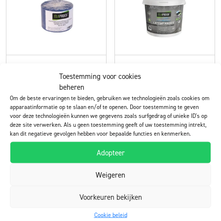
ElaProof Base
ElaProof+SAND
Toestemming voor cookies
Fabric
Floor Covering
beheren
voor binnen en buiten
voor binnen en buiten
Om de beste ervaringen te bieden, gebruiken we technologieën zoals cookies om
apparaatinformatie op te slaan en/of te openen. Door toestemming te geven
voor deze technologieën kunnen we gegevens zoals surfgedrag of unieke ID's op
Lees meer
Lees meer
deze site verwerken. Als u geen toestemming geeft of uw toestemming intrekt,
kan dit negatieve gevolgen hebben voor bepaalde functies en kenmerken.
Adopteer
Weigeren
Voorkeuren bekijken
Cookie beleid