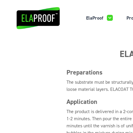
ElaProof
Pro
ELA
Preparations
The substrate must be structurally
loose material layers. ELACOAT TO
Application
The product is delivered in a 2-c
1-2 minutes. Then pour the entire
minutes until the varnish is of uni
bubbles in the mixture during mix