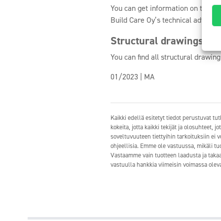
You can get information on the po
Build Care Oy’s technical advice, 
Structural drawings
You can find all structural drawi
01/2023 | MA
Kaikki edellä esitetyt tiedot perustuvat 
kokeita, jotta kaikki tekijät ja olosuhteet,
soveltuvuuteen tiettyihin tarkoituksiin ei 
ohjeellisia. Emme ole vastuussa, mikäli tuo
Vastaamme vain tuotteen laadusta ja takaam
vastuulla hankkia viimeisin voimassa oleva 