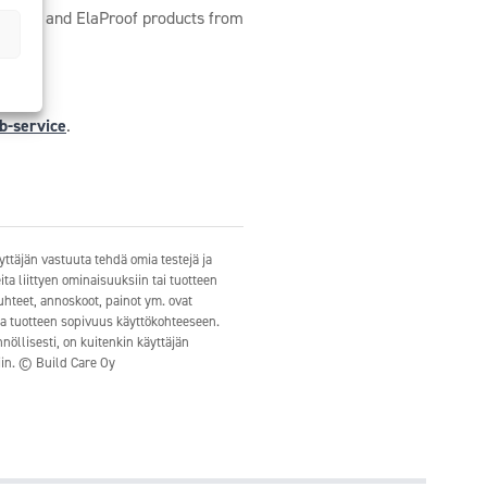
ELACOAT and ElaProof products from
b-service
.
ttäjän vastuuta tehdä omia testejä ja
ita liittyen ominaisuuksiin tai tuotteen
suhteet, annoskoot, painot ym. ovat
ata tuotteen sopivuus käyttökohteeseen.
öllisesti, on kuitenkin käyttäjän
in. © Build Care Oy