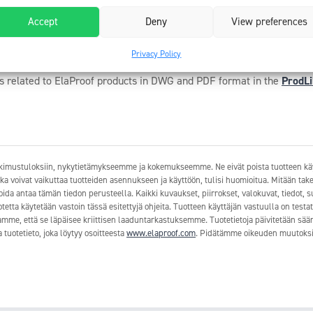
ssibilities of using the systems and detailed advice on the use of 
Accept
Deny
View preferences
tel. +358 20 790 2710 or
info@buildcare.fi
Privacy Policy
ngs related to ElaProof products in DWG and PDF format in the
ProdLi
tutkimustuloksiin, nykytietämykseemme ja kokemukseemme. Ne eivät poista tuotteen käy
 jotka voivat vaikuttaa tuotteiden asennukseen ja käyttöön, tulisi huomioitua. Mitään take
voida antaa tämän tiedon perusteella. Kaikki kuvaukset, piirrokset, valokuvat, tiedot, 
tetta käytetään vastoin tässä esitettyjä ohjeita. Tuotteen käyttäjän vastuulla on test
me, että se läpäisee kriittisen laaduntarkastuksemme. Tuotetietoja päivitetään säänn
tuotetieto, joka löytyy osoitteesta
www.elaproof.com
. Pidätämme oikeuden muutoksi