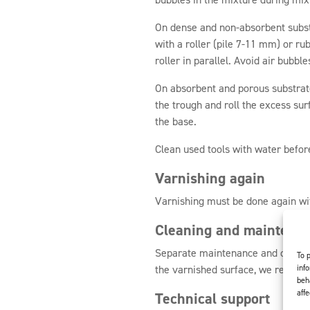
On dense and non-absorbent subst
with a roller (pile 7-11 mm) or rub
roller in parallel. Avoid air bubble
On absorbent and porous substrates
the trough and roll the excess surf
the base.
Clean used tools with water befor
Varnishing again
Varnishing must be done again wit
Cleaning and maintena
Separate maintenance and cleanin
To 
inf
the varnished surface, we recom
beh
aff
Technical support