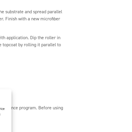
e substrate and spread parallel
er. Finish with a new microfiber
th application. Dip the roller in
topcoat by rolling it parallel to
intenance program. Before using
vice
g