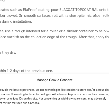
rates such as ElaProof coating, pour ELACOAT TOPCOAT RAL onto th
ber trowel. On smooth surfaces, roll with a short-pile microfiber roll
s during installation.
, use a trough intended for a roller or a similar container to help wi
ace varnish on the collection edge of the trough. After that, apply the 
e they dry.
hin 1-2 days of the previous one.
nce
Manage Cookie Consent
g instructions available. We recommend regular cleaning and a ma
provide the best experiences, we use technologies like cookies to store and/or access de
ormation. Consenting to these technologies will allow us to process data such as browsin
mend basic cleaning and maintenance.
avior or unique IDs on this site. Not consenting or withdrawing consent, may adversely
ect certain features and functions.