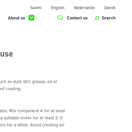
Suomi
English
Nederlands
Dansk
About us
Contact us
Search
 use
 as dust, dirt, grease, oil or
of coating.
tio. Mix component A for at least
 suitable mixer for at least 2–3
mix for a while. Avoid creating air