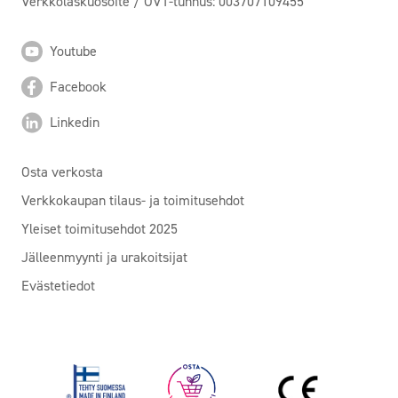
Verkkolaskuosoite / OVT-tunnus: 003707109455
Youtube
Facebook
Linkedin
Osta verkosta
Verkkokaupan tilaus- ja toimitusehdot
Yleiset toimitusehdot 2025
Jälleenmyynti ja urakoitsijat
Evästetiedot