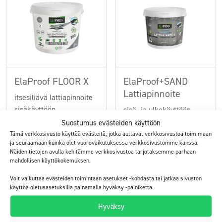
ElaProof FLOOR X
ElaProof+SAND
Lattiapinnoite
itsesiliävä lattiapinnoite
sisäkäyttöön
sisä- ja ulkokäyttöön
Suostumus evästeiden käyttöön
Tutustu
Tutustu
Tämä verkkosivusto käyttää evästeitä, jotka auttavat verkkosivustoa toimimaan
ja seuraamaan kuinka olet vuorovaikutuksessa verkkosivustomme kanssa.
Näiden tietojen avulla kehitämme verkkosivustoa tarjotaksemme parhaan
mahdollisen käyttökokemuksen.
Voit vaikuttaa evästeiden toimintaan asetukset -kohdasta tai jatkaa sivuston
käyttöä oletusasetuksilla painamalla hyväksy -painiketta.
Hyväksy