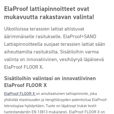
ElaProof lattiapinnoitteet ovat
mukavuutta rakastavan valinta!
Ulkotiloissa terassien lattiat altistuvat
äärimmäiselle rasitukselle. ElaProof+SAND
Lattiapinnoitteella suojaat terassien lattiat sään
aiheuttamilta rasituksilta. Sisätiloihin varma
valinta on innovatiivinen, vesihöyryä läpäisevä
ElaProof FLOOR X.
Sisätiloihin valintasi on innovatiivinen
ElaProof FLOOR X
ElaProof FLOOR X
on ainutlaatuinen lattiapinnoite, joka
yhdistää elastisuuden ja hengittävyyden patentoitua ElaProof-
teknologiaa hyödyntäen. Tuote on läpäissyt tiukat testit
tuotestandardin EN 13813 mukaisesti. ElaProof FLOOR X on