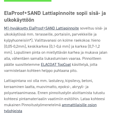
ElaProof+SAND Lattiapinnoite sopii sisä- ja
ulkokäyttöön
M1-hyväksytty ElaProof+SAND Lattiapinnoite
soveltuu sisä- ja
ulkokäytössä mm. terasseille, portaisiin, parvekkeille ja
kylpyhuoneisiin*). Valittavanasi on kolme raekokoa: hieno
(0,05-0,2mm), keskikarkea (0,1-0,6 mm) ja karkea (0,7-1,2
mm). Lopullinen pinta on miellyttävän karhea ja mukava jalan
alla, vähentäen samalla liukastumisen vaaraa. Pinnoitteen
päälle suosittelemme
ELACOAT TopCoat
käsittelyä, jotta
varmistetaan kohteen helppo puhtaana pito.
Lattiapintana voi olla mm. lastulevy, kipsilevy, betoni,
keraaminen laatta, muovimatto, epoksi-, akryyli- ja
polyuretaanimassa. Ennen pinnoitustyön aloittamista tutustu
kohteesi pintamateriaalin vaatimiin esitöihin. Lataa kohteesi
mukainen Pinnoitustyömenetelmä
ammattilaisille osion
työohjeista