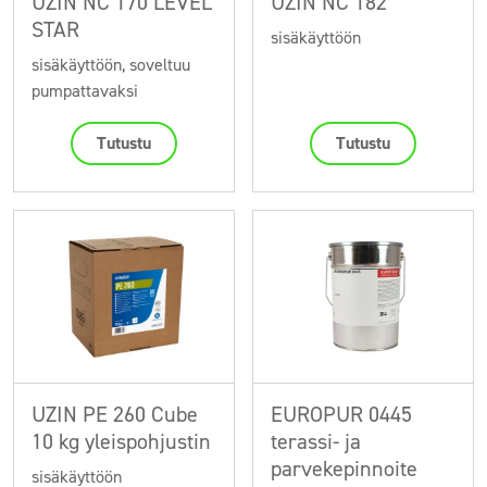
UZIN NC 170 LEVEL
UZIN NC 182
STAR
sisäkäyttöön
sisäkäyttöön, soveltuu
pumpattavaksi
Tutustu
Tutustu
UZIN PE 260 Cube
EUROPUR 0445
10 kg yleispohjustin
terassi- ja
parvekepinnoite
sisäkäyttöön