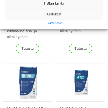
Hylkää kaikki
Asetukset
ElaProof
ElaProof Primer
Tukikangas
Evästetiedot
pohjustusaine sisä- ja
ulkokäyttöön
kuitunauha sisä- ja
ulkokäyttöön
Tutustu
Tutustu