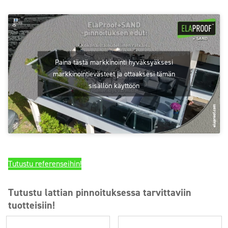
Paina tästä markkinointi hyväksyäksesi
markkinointievästeet ja ottaaksesi tämän
sisällön käyttöön
Tutustu referenseihin!
Tutustu lattian pinnoituksessa tarvittaviin
tuotteisiin!