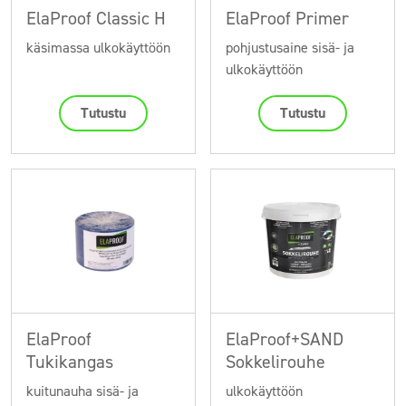
ElaProof Classic H
ElaProof Primer
käsimassa ulkokäyttöön
pohjustusaine sisä- ja
ulkokäyttöön
Tutustu
Tutustu
ElaProof
ElaProof+SAND
Tukikangas
Sokkelirouhe
kuitunauha sisä- ja
ulkokäyttöön