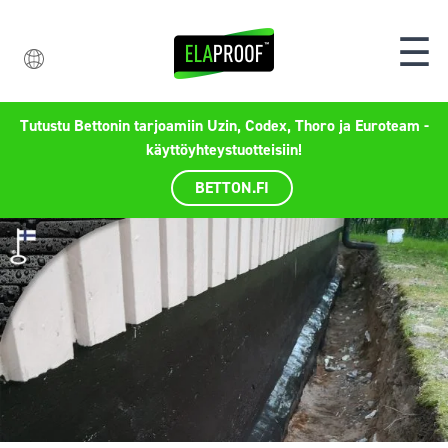
☰
Tutustu Bettonin tarjoamiin Uzin, Codex, Thoro ja Euroteam -
käyttöyhteystuotteisiin!
BETTON.FI