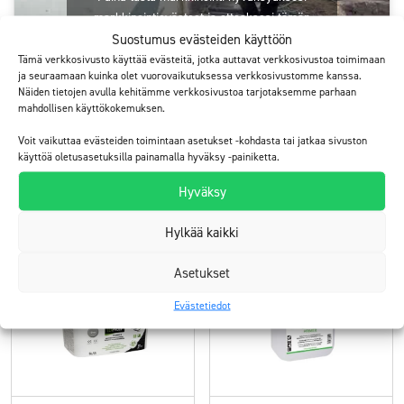
markkinointievästeet ja ottaaksesi tämän
sisällön käyttöön
Suostumus evästeiden käyttöön
Tämä verkkosivusto käyttää evästeitä, jotka auttavat verkkosivustoa toimimaan
ja seuraamaan kuinka olet vuorovaikutuksessa verkkosivustomme kanssa.
Näiden tietojen avulla kehitämme verkkosivustoa tarjotaksemme parhaan
mahdollisen käyttökokemuksen.
Voit vaikuttaa evästeiden toimintaan asetukset -kohdasta tai jatkaa sivuston
käyttöä oletusasetuksilla painamalla hyväksy -painiketta.
ElaProof+SAND Sokkelirouhe
Hyväksy
Tutustu tuotteisiin!
Hylkää kaikki
Asetukset
Evästetiedot