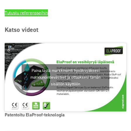
Tutustu referensseihin
Katso videot
Paina tästä markkinointi hyväksyäksesi
markkinointievästeet ja ottaaksesi tämän
sisällön käyttöön
Patentoitu ElaProof-teknologia