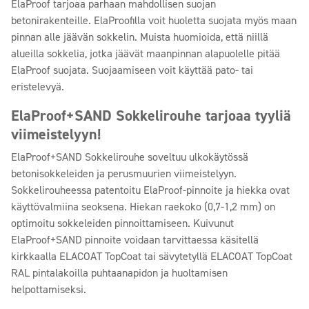
ElaProof tarjoaa parhaan mahdollisen suojan
betonirakenteille. ElaProofilla voit huoletta suojata myös maan
pinnan alle jäävän sokkelin. Muista huomioida, että niillä
alueilla sokkelia, jotka jäävät maanpinnan alapuolelle pitää
ElaProof suojata. Suojaamiseen voit käyttää pato- tai
eristelevyä.
ElaProof+SAND Sokkelirouhe tarjoaa tyyliä
viimeistelyyn!
ElaProof+SAND Sokkelirouhe soveltuu ulkokäytössä
betonisokkeleiden ja perusmuurien viimeistelyyn.
Sokkelirouheessa patentoitu ElaProof-pinnoite ja hiekka ovat
käyttövalmiina seoksena. Hiekan raekoko (0,7-1,2 mm) on
optimoitu sokkeleiden pinnoittamiseen. Kuivunut
ElaProof+SAND pinnoite voidaan tarvittaessa käsitellä
kirkkaalla ELACOAT TopCoat tai sävytetyllä ELACOAT TopCoat
RAL pintalakoilla puhtaanapidon ja huoltamisen
helpottamiseksi.