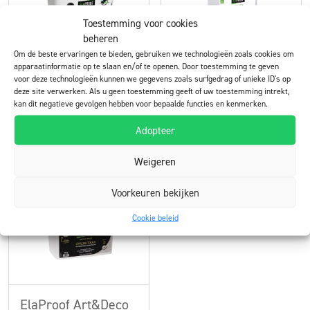
Toestemming voor cookies
beheren
Om de beste ervaringen te bieden, gebruiken we technologieën zoals cookies om
apparaatinformatie op te slaan en/of te openen. Door toestemming te geven
ElaProof Classic H
ElaProof Primer
voor deze technologieën kunnen we gegevens zoals surfgedrag of unieke ID's op
deze site verwerken. Als u geen toestemming geeft of uw toestemming intrekt,
voor buitengebruik
voor binnen en buiten
kan dit negatieve gevolgen hebben voor bepaalde functies en kenmerken.
Adopteer
Lees meer
Lees meer
Weigeren
Voorkeuren bekijken
Cookie beleid
ElaProof Art&Deco