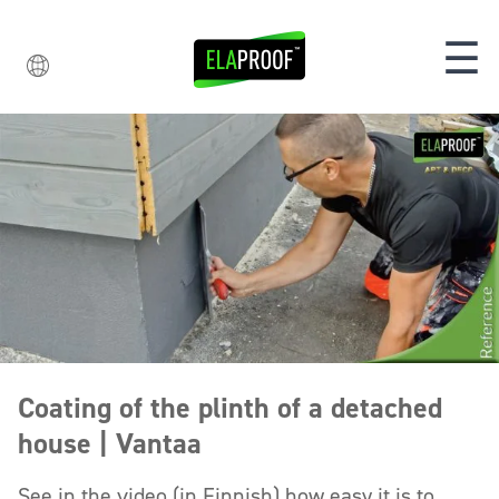
☰
Coating of the plinth of a detached
house | Vantaa
See in the video (in Finnish) how easy it is to