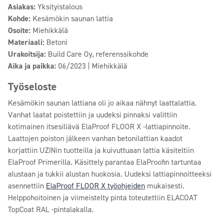
Asiakas:
Yksityistalous
Kohde:
Kesämökin saunan lattia
Osoite:
Miehikkälä
Materiaali:
Betoni
Urakoitsija:
Build Care Oy, referenssikohde
Aika ja paikka:
06/2023 | Miehikkälä
Työseloste
Kesämökin saunan lattiana oli jo aikaa nähnyt laattalattia.
Vanhat laatat poistettiin ja uudeksi pinnaksi valittiin
kotimainen itsesiliävä ElaProof FLOOR X -lattiapinnoite.
Laattojen poiston jälkeen vanhan betonilattian kaadot
korjattiin UZINin tuotteilla ja kuivuttuaan lattia käsiteltiin
ElaProof Primerilla. Käsittely parantaa ElaProofin tartuntaa
alustaan ja tukkii alustan huokosia. Uudeksi lattiapinnoitteeksi
asennettiin
ElaProof FLOOR X työohjeiden
mukaisesti.
Helppohoitoinen ja viimeistelty pinta toteutettiin ELACOAT
TopCoat RAL -pintalakalla.