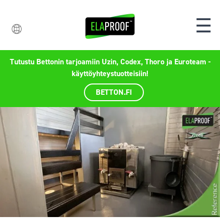
☰
Tutustu Bettonin tarjoamiin Uzin, Codex, Thoro ja Euroteam -
käyttöyhteystuotteisiin!
BETTON.FI