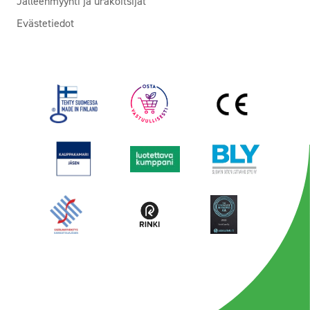
Jälleenmyynti ja urakoitsijat
Evästetiedot