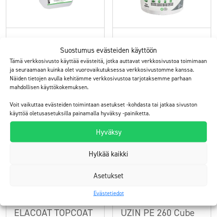
ElaProof Primer
ElaProof FLOOR X
Suostumus evästeiden käyttöön
pohjustusaine sisä- ja
itsesiliävä lattiapinnoite
Tämä verkkosivusto käyttää evästeitä, jotka auttavat verkkosivustoa toimimaan
ulkokäyttöön
sisäkäyttöön
ja seuraamaan kuinka olet vuorovaikutuksessa verkkosivustomme kanssa.
Näiden tietojen avulla kehitämme verkkosivustoa tarjotaksemme parhaan
mahdollisen käyttökokemuksen.
Tutustu
Tutustu
Voit vaikuttaa evästeiden toimintaan asetukset -kohdasta tai jatkaa sivuston
käyttöä oletusasetuksilla painamalla hyväksy -painiketta.
Hyväksy
Hylkää kaikki
Asetukset
Evästetiedot
ELACOAT TOPCOAT
UZIN PE 260 Cube