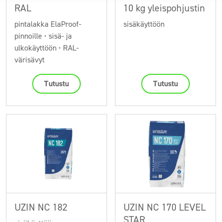
RAL
10 kg yleispohjustin
pintalakka ElaProof-
sisäkäyttöön
pinnoille • sisä- ja
ulkokäyttöön • RAL-
värisävyt
Tutustu
Tutustu
UZIN NC 182
UZIN NC 170 LEVEL
STAR