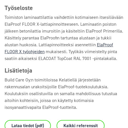
Työseloste
Toimiston laminaattilattia vaihdettiin kotimaiseen itsesiliävään
ElaProof FLOOR X-lattiapinnoitteeseen. Laminaatin poiston
jälkeen betonilattia imuroitiin ja käsiteltiin ElaProof Primerilla.
Käsittely parantaa ElaProofin tartuntaa alustaan ja tukkii
alustan huokosia. Lattiapinnoitteeksi asennettiin
ElaProof
FLOOR X työohjeiden
mukaisesti. Tyylikäs viimeistelty pinta
saatiin aikaiseksi ELACOAT TopCoat RAL 7001 -pintalakalla.
Lisätietoja
Build Care Oy:n toimitiloissa Kelatiellä järjestetään
rakennusalan urakoitsijoille ElaProof-tuotekoulutuksia.
Koulutuksiin osallistuvilla on samalla mahdollisuus tutustua
aitoihin kohteisiin, joissa on käytetty kotimaisia
isosyanaattivapaita ElaProof-tuotteita.
Lataa tiedot (pdf)
Kaikki referenssit