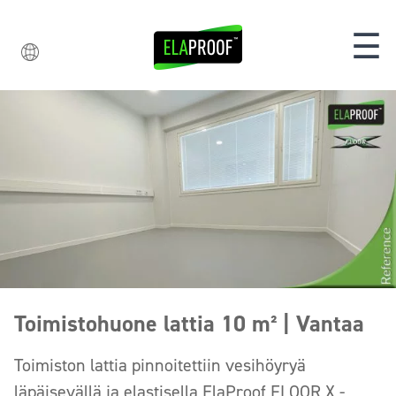
☰
Toimistohuone lattia 10 m² | Vantaa
Toimiston lattia pinnoitettiin vesihöyryä
läpäisevällä ja elastisella ElaProof FLOOR X -