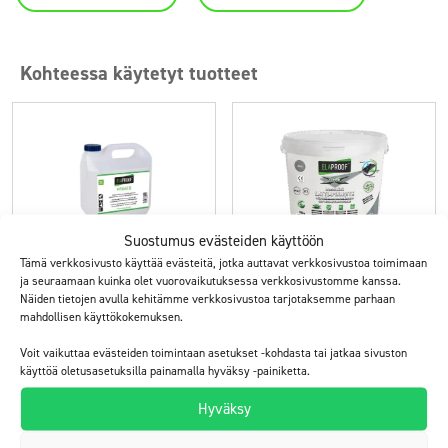
Kohteessa käytetyt tuotteet
Suostumus evästeiden käyttöön
Tämä verkkosivusto käyttää evästeitä, jotka auttavat verkkosivustoa toimimaan
ja seuraamaan kuinka olet vuorovaikutuksessa verkkosivustomme kanssa.
ElaProof Primer
ElaProof FLOOR X
Näiden tietojen avulla kehitämme verkkosivustoa tarjotaksemme parhaan
mahdollisen käyttökokemuksen.
pohjustusaine sisä- ja
itsesiliävä lattiapinnoite
ulkokäyttöön
sisäkäyttöön
Voit vaikuttaa evästeiden toimintaan asetukset -kohdasta tai jatkaa sivuston
käyttöä oletusasetuksilla painamalla hyväksy -painiketta.
Tutustu
Tutustu
Hyväksy