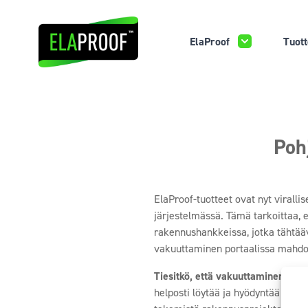
ElaProof
Tuott
Poh
ElaProof-tuotteet ovat nyt virall
järjestelmässä. Tämä tarkoittaa, e
rakennushankkeissa, jotka tähtää
vakuuttaminen portaalissa mahdo
Tiesitkö, että vakuuttaminen SCD
helposti löytää ja hyödyntää tuot