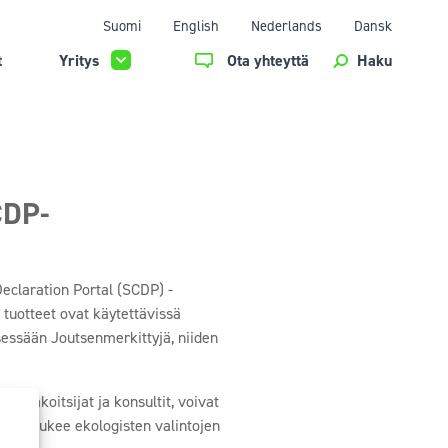
Suomi
English
Nederlands
Dansk
t
Yritys
Ota yhteyttä
Haku
CDP-
eclaration Portal (SCDP) -
 tuotteet ovat käytettävissä
sessään Joutsenmerkittyjä, niiden
 urakoitsijat ja konsultit, voivat
ä ja tukee ekologisten valintojen