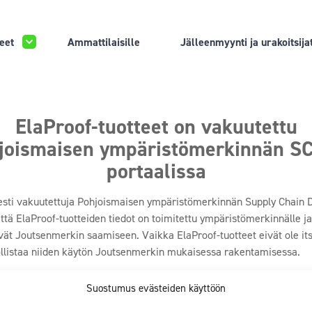
eet
Ammattilaisille
Jälleenmyynti ja urakoitsija
ElaProof-tuotteet on vakuutettu
joismaisen ympäristömerkinnän S
portaalissa
isesti vakuutettuja Pohjoismaisen ympäristömerkinnän Supply Chain D
ttä ElaProof-tuotteiden tiedot on toimitettu ympäristömerkinnälle ja
vät Joutsenmerkin saamiseen. Vaikka ElaProof-tuotteet eivät ole it
llistaa niiden käytön Joutsenmerkin mukaisessa rakentamisessa.
P-järjestelmässä tuo monia etuja?
Rakennusalan ammattilaiset, kuten
Suostumus evästeiden käyttöön
teita Joutsenmerkki-hakemuksissaan. Tämä lisää tuotteiden näkyvyytt