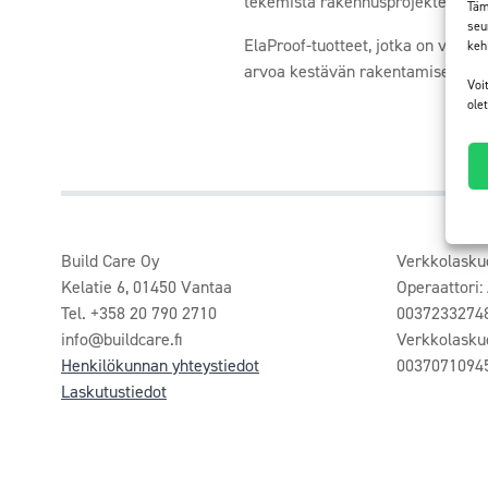
tekemistä rakennusprojekteissa.
Täm
seu
ElaProof-tuotteet, jotka on vakuu
keh
arvoa kestävän rakentamisen edi
Voi
ole
Build Care Oy
Verkkolasku
Kelatie 6, 01450 Vantaa
Operaattori:
Tel. +358 20 790 2710
0037233274
info@buildcare.fi
Verkkolasku
Henkilökunnan yhteystiedot
0037071094
Laskutustiedot