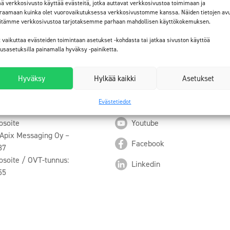
ä verkkosivusto käyttää evästeitä, jotka auttavat verkkosivustoa toimimaan ja
raamaan kuinka olet vuorovaikutuksessa verkkosivustomme kanssa. Näiden tietojen avu
tettu SCDP-portaalissa, täyttävät rakennusmateriaalien ympäristönäk
itämme verkkosivustoa tarjotaksemme parhaan mahdollisen käyttökokemuksen.
stämisessä.
t vaikuttaa evästeiden toimintaan asetukset -kohdasta tai jatkaa sivuston käyttöä
tusasetuksilla painamalla hyväksy -painiketta.
Hyväksy
Hylkää kaikki
Asetukset
Evästetiedot
osoite
Youtube
 Apix Messaging Oy –
Facebook
87
osoite / OVT-tunnus:
Linkedin
55