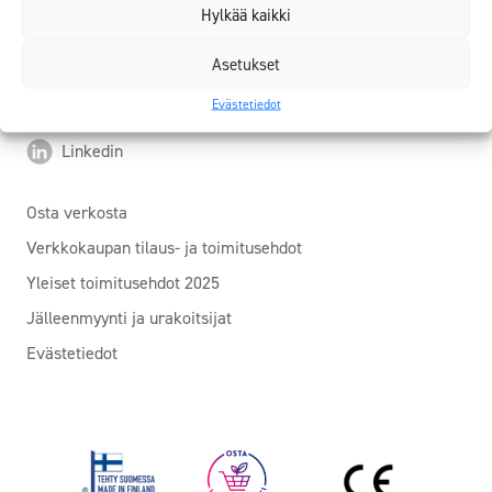
Verkkolaskuosoite / OVT-tunnus: 003707109455
Hylkää kaikki
Youtube
Asetukset
Evästetiedot
Facebook
Linkedin
Osta verkosta
Verkkokaupan tilaus- ja toimitusehdot
Yleiset toimitusehdot 2025
Jälleenmyynti ja urakoitsijat
Evästetiedot