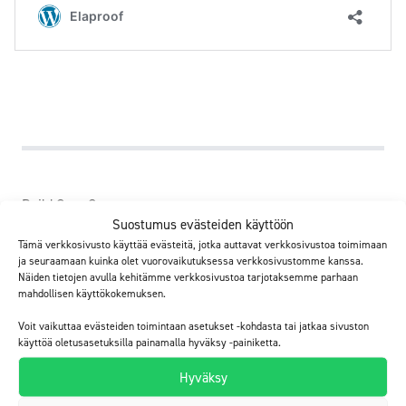
Build Care Oy
Suostumus evästeiden käyttöön
Kelatie 6, 01450 Vantaa
Tämä verkkosivusto käyttää evästeitä, jotka auttavat verkkosivustoa toimimaan
Tel. +358 20 790 2710
ja seuraamaan kuinka olet vuorovaikutuksessa verkkosivustomme kanssa.
info@buildcare.fi
Näiden tietojen avulla kehitämme verkkosivustoa tarjotaksemme parhaan
Henkilökunnan yhteystiedot
mahdollisen käyttökokemuksen.
Laskutustiedot
Voit vaikuttaa evästeiden toimintaan asetukset -kohdasta tai jatkaa sivuston
käyttöä oletusasetuksilla painamalla hyväksy -painiketta.
Verkkolaskuosoite
Hyväksy
Operaattori: Apix Messaging Oy – 003723327487