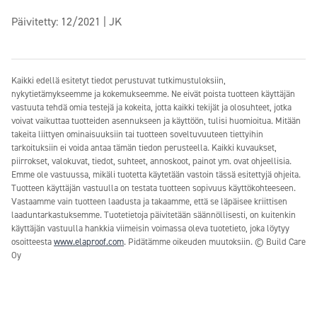
Päivitetty: 12/2021 | JK
Kaikki edellä esitetyt tiedot perustuvat tutkimustuloksiin,
nykytietämykseemme ja kokemukseemme. Ne eivät poista tuotteen käyttäjän
vastuuta tehdä omia testejä ja kokeita, jotta kaikki tekijät ja olosuhteet, jotka
voivat vaikuttaa tuotteiden asennukseen ja käyttöön, tulisi huomioitua. Mitään
takeita liittyen ominaisuuksiin tai tuotteen soveltuvuuteen tiettyihin
tarkoituksiin ei voida antaa tämän tiedon perusteella. Kaikki kuvaukset,
piirrokset, valokuvat, tiedot, suhteet, annoskoot, painot ym. ovat ohjeellisia.
Emme ole vastuussa, mikäli tuotetta käytetään vastoin tässä esitettyjä ohjeita.
Tuotteen käyttäjän vastuulla on testata tuotteen sopivuus käyttökohteeseen.
Vastaamme vain tuotteen laadusta ja takaamme, että se läpäisee kriittisen
laaduntarkastuksemme. Tuotetietoja päivitetään säännöllisesti, on kuitenkin
käyttäjän vastuulla hankkia viimeisin voimassa oleva tuotetieto, joka löytyy
osoitteesta
www.elaproof.com
. Pidätämme oikeuden muutoksiin. © Build Care
Oy