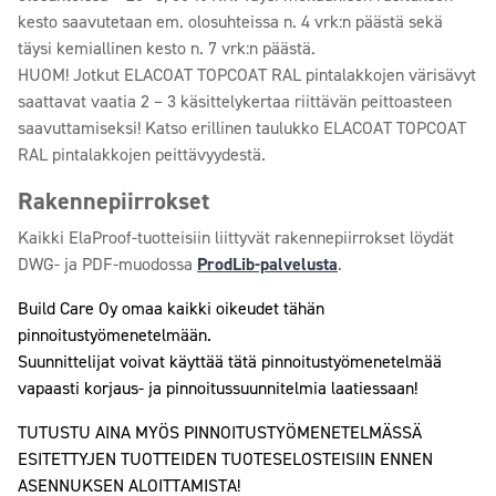
kesto saavutetaan em. olosuhteissa n. 4 vrk:n päästä sekä
täysi kemiallinen kesto n. 7 vrk:n päästä.
HUOM! Jotkut ELACOAT TOPCOAT RAL pintalakkojen värisävyt
saattavat vaatia 2 – 3 käsittelykertaa riittävän peittoasteen
saavuttamiseksi! Katso erillinen taulukko ELACOAT TOPCOAT
RAL pintalakkojen peittävyydestä.
Rakennepiirrokset
Kaikki ElaProof-tuotteisiin liittyvät rakennepiirrokset löydät
DWG- ja PDF-muodossa
ProdLib-palvelusta
.
Build Care Oy omaa kaikki oikeudet tähän
pinnoitustyömenetelmään.
Suunnittelijat voivat käyttää tätä pinnoitustyömenetelmää
vapaasti korjaus- ja pinnoitussuunnitelmia laatiessaan!
TUTUSTU AINA MYÖS PINNOITUSTYÖMENETELMÄSSÄ
ESITETTYJEN TUOTTEIDEN TUOTESELOSTEISIIN ENNEN
ASENNUKSEN ALOITTAMISTA!