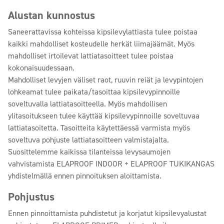
Alustan kunnostus
Saneerattavissa kohteissa kipsilevylattiasta tulee poistaa
kaikki mahdolliset kosteudelle herkät liimajäämät. Myös
mahdolliset irtoilevat lattiatasoitteet tulee poistaa
kokonaisuudessaan.
Mahdolliset levyjen väliset raot, ruuvin reiät ja levypintojen
lohkeamat tulee paikata/tasoittaa kipsilevypinnoille
soveltuvalla lattiatasoitteella. Myös mahdollisen
ylitasoitukseen tulee käyttää kipsilevypinnoille soveltuvaa
lattiatasoitetta. Tasoitteita käytettäessä varmista myös
soveltuva pohjuste lattiatasoitteen valmistajalta.
Suosittelemme kaikissa tilanteissa levysaumojen
vahvistamista ELAPROOF INDOOR + ELAPROOF TUKIKANGAS
yhdistelmällä ennen pinnoituksen aloittamista.
Pohjustus
Ennen pinnoittamista puhdistetut ja korjatut kipsilevyalustat