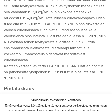
ELAPROOF + SAND lattiapinnoite levitetään alustaan kahdella
erillisellä levityskerralla. Kunkin levityskerran menekin tulee
2
olla vähintään n. 2,0 kg/m
jolloin kokonaismenekiksi
2
muodostuu n. 4,0 kg/m
. Toteutuneen kuivakalvonpaksuuden
tulee olla min. 2,0 mm. ELAPROOF + SAND pinnoituskertojen
välinen kuivumisaika riippuvat suuresti asennuspaikalla
vallitsevista olosuhteista. Olosuhteiden ollessa n. + 20 °C, 50 %
RH voidaan toinen levityskerta suorittaa n. 5 h kuluttua
ensimmäisestä levityksestä. Matalampi lämpötila ja
korkeampi ilmankosteus pidentävät merkittävästi
kuivumisaikaa.
Kahteen kertaan levitetty ELAPROOF + SAND lattiapinnoitus
on jatkokäsittelykelpoinen n. 12 h kuluttua olosuhteissa + 20
°C, 50 % RH.
Pintalakkaus
Kuivunut ELAPROOF pinnoite käsitellään kirkkaalla ELACOAT
Suostumus evästeiden käyttöön
TOPCOAT tai sävytetyillä ELACOAT TOPCOAT RAL pintalakoilla
Tämä verkkosivusto käyttää evästeitä, jotka auttavat verkkosivustoa toimimaan
puhtaanapidon ja huoltamisen helpottamiseksi. Yksivärisiksi
ja seuraamaan kuinka olet vuorovaikutuksessa verkkosivustomme kanssa.