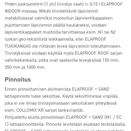
Yhden juoksumetrin (1 jm) tiivistys vaatii n. 0,15 l ELAPROOF
INDOOR-massaa. Mikäli tiivistettävät läpiviennit
mahdollistavat valmiiksi muotoillun läpivientikappaleen
pujottamisen läpiviennin päältä kaulukseksi, voidaan
läpivientikappaleet muotoilla tarvittaessa esim. N1 tai N2
luokan geo-tekstiilistä leikkaamalla, ellei ELAPROOF
TUKIKANGAS ole riittävän leveä läpiviennin toteuttamiseen.
Tiivistyksissä voidaan käyttää myös ELAPROOF ROOF sarjan
vahvikekankaita, jotka ovat saatavilla leveyksissä 150 mm,
350 mm ja 1000 mm.
Pinnoitus
Ennen pinnoittamisen aloittamista ELAPROOF + SAND
lattiapinnoite tulee sekoittaa. Käytä sekoittimessa vispilää,
joka ei vie ilmaa tiivistysmassaan sekoituksen yhteydessä
esim. COLLOMIX KR sarjan lankavispilät.
Pohjustettu alusta pinnoitetaan ELAPROOF + SAND (M1 / EC
1) lattiapinnoitteella. Pinnoite levitetään alustaan teräslastalla.