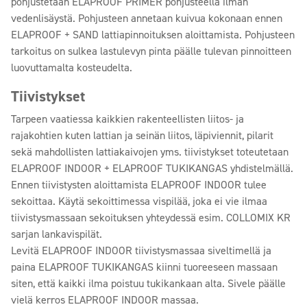
pohjustetaan ELAPROOF PRIMER pohjusteella ilman
vedenlisäystä. Pohjusteen annetaan kuivua kokonaan ennen
ELAPROOF + SAND lattiapinnoituksen aloittamista. Pohjusteen
tarkoitus on sulkea lastulevyn pinta päälle tulevan pinnoitteen
luovuttamalta kosteudelta.
Tiivistykset
Tarpeen vaatiessa kaikkien rakenteellisten liitos- ja
rajakohtien kuten lattian ja seinän liitos, läpiviennit, pilarit
sekä mahdollisten lattiakaivojen yms. tiivistykset toteutetaan
ELAPROOF INDOOR + ELAPROOF TUKIKANGAS yhdistelmällä.
Ennen tiivistysten aloittamista ELAPROOF INDOOR tulee
sekoittaa. Käytä sekoittimessa vispilää, joka ei vie ilmaa
tiivistysmassaan sekoituksen yhteydessä esim. COLLOMIX KR
sarjan lankavispilät.
Levitä ELAPROOF INDOOR tiivistysmassaa siveltimellä ja
paina ELAPROOF TUKIKANGAS kiinni tuoreeseen massaan
siten, että kaikki ilma poistuu tukikankaan alta. Sivele päälle
vielä kerros ELAPROOF INDOOR massaa.