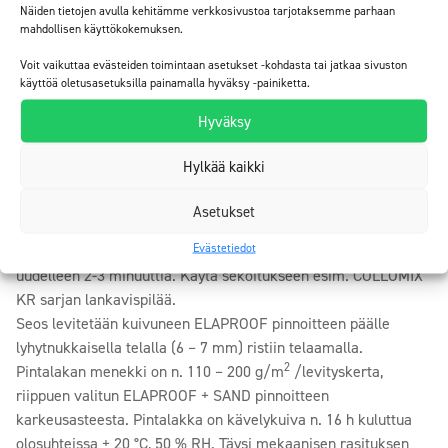
jäävissä lattioissa suosittelemme pintalakkausta sävytetyllä
Näiden tietojen avulla kehitämme verkkosivustoa tarjotaksemme parhaan
mahdollisen käyttökokemuksen.
ELACOAT TOPCOAT RAL pintalakalla mahdollisten ELAPROOF
+ SAND pinnoitteen värierojen tasaamiseksi. Hiutaloiduissa
Voit vaikuttaa evästeiden toimintaan asetukset -kohdasta tai jatkaa sivuston
lattioissa suosittelemme tekemään hiutaloinnin ELAPROOF
käyttöä oletusasetuksilla painamalla hyväksy -painiketta.
Art&Deco Colour Chips -värihiutaleilla märkään ELACOAT
Hyväksy
TOPCOAT RAL pintalakkaan ja kuivumisen jälkeen
suorittamaan viimeistelylakkauksen kirkkaalla ELACOAT
Hylkää kaikki
TOPCOAT pintalakalla.
Pintalakkauksessa sekoitetaan ensin pintalakan komponentti A
Asetukset
1 – 2 minuuttia, tämän jälkeen lisätään sekoitettuun A-
Evästetiedot
komponenttiin kovettaja komponentti B ja sekoitetaan
uudelleen 2-3 minuuttia. Käytä sekoitukseen esim. COLLOMIX
KR sarjan lankavispilää.
Seos levitetään kuivuneen ELAPROOF pinnoitteen päälle
lyhytnukkaisella telalla (6 – 7 mm) ristiin telaamalla.
2
Pintalakan menekki on n. 110 – 200 g/m
/levityskerta,
riippuen valitun ELAPROOF + SAND pinnoitteen
karkeusasteesta. Pintalakka on kävelykuiva n. 16 h kuluttua
olosuhteissa + 20 °C, 50 % RH. Täysi mekaanisen rasituksen