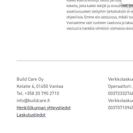
Kaikki edellä esitetyt tiedot perustuvat 
kokeita, jotta kaikki tekijät ja olosuhteet,
soveltuvuuteen tiettyihin tarkoituksiin ei 
ohjeellisia. Emme ole vastuussa, mikäli tuo
Vastaamme vain tuotteen laadusta ja takaam
vastuulla hankkia viimeisin voimassa oleva 
Build Care Oy
Verkkolasku
Kelatie 6, 01450 Vantaa
Operaattori:
Tel. +358 20 790 2710
0037233274
info@buildcare.fi
Verkkolasku
Henkilökunnan yhteystiedot
0037071094
Laskutustiedot