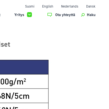
Suomi
English
Nederlands
Dansk
t
Yritys
Ota yhteyttä
Haku
iset