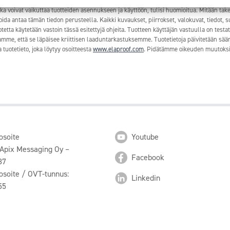
tutkimustuloksiin, nykytietämykseemme ja kokemukseemme. Ne eivät poista tuotteen käy
 jotka voivat vaikuttaa tuotteiden asennukseen ja käyttöön, tulisi huomioitua. Mitään take
voida antaa tämän tiedon perusteella. Kaikki kuvaukset, piirrokset, valokuvat, tiedot, 
tetta käytetään vastoin tässä esitettyjä ohjeita. Tuotteen käyttäjän vastuulla on test
me, että se läpäisee kriittisen laaduntarkastuksemme. Tuotetietoja päivitetään säänn
tuotetieto, joka löytyy osoitteesta
www.elaproof.com
. Pidätämme oikeuden muutoksi
osoite
Youtube
 Apix Messaging Oy –
Facebook
87
osoite / OVT-tunnus:
Linkedin
55