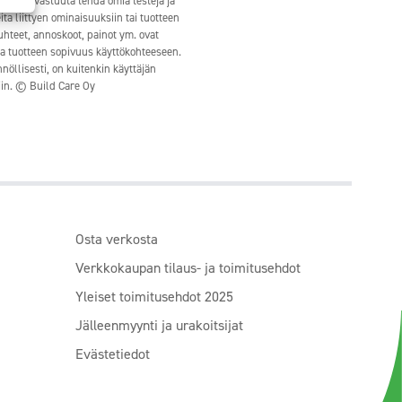
ttäjän vastuuta tehdä omia testejä ja
ita liittyen ominaisuuksiin tai tuotteen
suhteet, annoskoot, painot ym. ovat
ata tuotteen sopivuus käyttökohteeseen.
öllisesti, on kuitenkin käyttäjän
in. © Build Care Oy
Osta verkosta
Verkkokaupan tilaus- ja toimitusehdot
Yleiset toimitusehdot 2025
Jälleenmyynti ja urakoitsijat
Evästetiedot