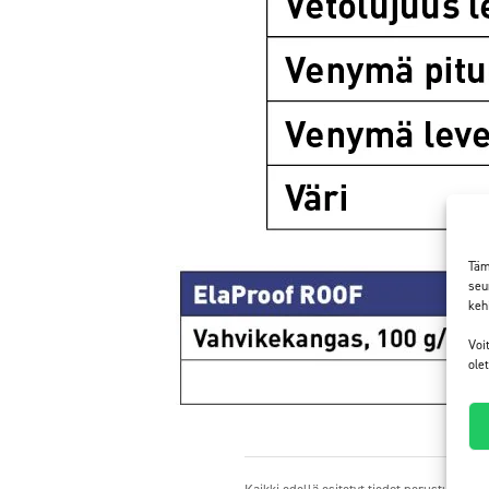
Täm
seu
keh
Voi
ole