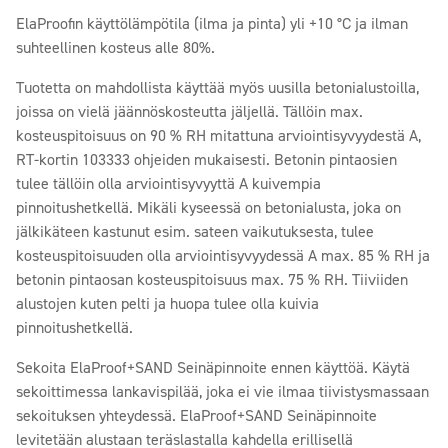
ElaProofin käyttölämpötila (ilma ja pinta) yli +10 °C ja ilman
suhteellinen kosteus alle 80%.
Tuotetta on mahdollista käyttää myös uusilla betonialustoilla,
joissa on vielä jäännöskosteutta jäljellä. Tällöin max.
kosteuspitoisuus on 90 % RH mitattuna arviointisyvyydestä A,
RT-kortin 103333 ohjeiden mukaisesti. Betonin pintaosien
tulee tällöin olla arviointisyvyyttä A kuivempia
pinnoitushetkellä. Mikäli kyseessä on betonialusta, joka on
jälkikäteen kastunut esim. sateen vaikutuksesta, tulee
kosteuspitoisuuden olla arviointisyvyydessä A max. 85 % RH ja
betonin pintaosan kosteuspitoisuus max. 75 % RH. Tiiviiden
alustojen kuten pelti ja huopa tulee olla kuivia
pinnoitushetkellä.
Sekoita ElaProof+SAND Seinäpinnoite ennen käyttöä. Käytä
sekoittimessa lankavispilää, joka ei vie ilmaa tiivistysmassaan
sekoituksen yhteydessä. ElaProof+SAND Seinäpinnoite
levitetään alustaan teräslastalla kahdella erillisellä