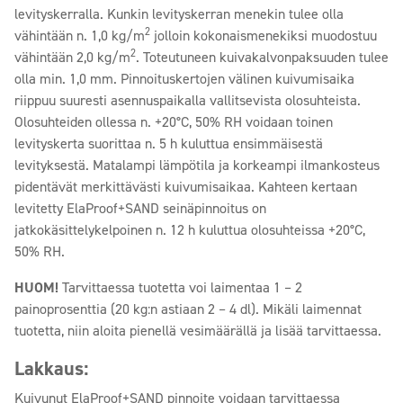
levityskerralla. Kunkin levityskerran menekin tulee olla
2
vähintään n. 1,0 kg/m
jolloin kokonaismenekiksi muodostuu
2
vähintään 2,0 kg/m
. Toteutuneen kuivakalvonpaksuuden tulee
olla min. 1,0 mm. Pinnoituskertojen välinen kuivumisaika
riippuu suuresti asennuspaikalla vallitsevista olosuhteista.
Olosuhteiden ollessa n. +20°C, 50% RH voidaan toinen
levityskerta suorittaa n. 5 h kuluttua ensimmäisestä
levityksestä. Matalampi lämpötila ja korkeampi ilmankosteus
pidentävät merkittävästi kuivumisaikaa. Kahteen kertaan
levitetty ElaProof+SAND seinäpinnoitus on
jatkokäsittelykelpoinen n. 12 h kuluttua olosuhteissa +20°C,
50% RH.
HUOM!
Tarvittaessa tuotetta voi laimentaa 1 – 2
painoprosenttia (20 kg:n astiaan 2 – 4 dl). Mikäli laimennat
tuotetta, niin aloita pienellä vesimäärällä ja lisää tarvittaessa.
Lakkaus:
Kuivunut ElaProof+SAND pinnoite voidaan tarvittaessa