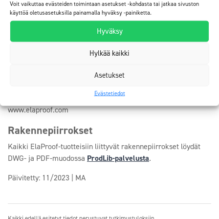
Katso erillinen taulukko ELACOAT TOPCOAT RAL pintalakkojen
Voit vaikuttaa evästeiden toimintaan asetukset -kohdasta tai jatkaa sivuston
peittävyydestä.
käyttöä oletusasetuksilla painamalla hyväksy -painiketta.
Hyväksy
Säilytys:
EI SAA JÄÄTYÄ ENNEN KÄYTTÖÄ. Tuote säilyy avaamattomana
Hylkää kaikki
viileässä ja auringonvalolta suojattuna vähintään 12 kk.
Asetukset
Ennen käyttöä:
Evästetiedot
Tutustu ElaProof Pinnoitustyömenetelmiin osoitteessa:
www.elaproof.com
Rakennepiirrokset
Kaikki ElaProof-tuotteisiin liittyvät rakennepiirrokset löydät
DWG- ja PDF-muodossa
ProdLib-palvelusta
.
Päivitetty: 11/2023 | MA
Kaikki edellä esitetyt tiedot perustuvat tutkimustuloksiin,