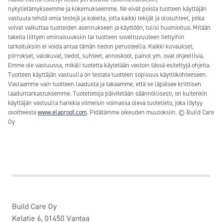
nykytietämykseemme ja kokemukseemme. Ne eivät poista tuotteen käyttäjän
vastuuta tehdä omia testejä ja kokeita, jotta kaikki tekijät ja olosuhteet, jotka
voivat vaikuttaa tuotteiden asennukseen ja käyttöön, tulisi huomioitua. Mitään
takeita liittyen ominaisuuksiin tai tuotteen soveltuvuuteen tiettyihin
tarkoituksiin ei voida antaa tämän tiedon perusteella. Kaikki kuvaukset,
piirrokset, valokuvat, tiedot, suhteet, annoskoot, painot ym. ovat ohjeellisia.
Emme ole vastuussa, mikäli tuotetta käytetään vastoin tässä esitettyjä ohjeita.
Tuotteen käyttäjän vastuulla on testata tuotteen sopivuus käyttökohteeseen.
Vastaamme vain tuotteen laadusta ja takaamme, että se läpäisee kriittisen
laaduntarkastuksemme. Tuotetietoja päivitetään säännöllisesti, on kuitenkin
käyttäjän vastuulla hankkia viimeisin voimassa oleva tuotetieto, joka löytyy
osoitteesta
www.elaproof.com
. Pidätämme oikeuden muutoksiin. © Build Care
Oy
Build Care Oy
Kelatie 6, 01450 Vantaa