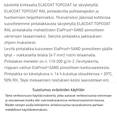
käsitellä kirkkaalla ELACOAT TOPCOAT tai sävytetyillä
ELACOAT TOPCOAT RAL pintalakoilla puhtaanapidon ja
huoltamisen helpottamiseksi. Yksivärisiksi jäävissä kohteissa
suosittelemme pintalakkausta sävytetyllä ELACOAT TOPCOAT
RAL pintalakalla mahdollisten ElaProof+SAND pinnoitteen
värierojen tasaamiseksi. Sekoita pintalakka pakkauksen
ohjeen mukaisesti.
Levitä pintalakka kuivuneen ElaProof+SAND pinnoitteen päälle
lyhyt – nukkaisella telalla (6-7 mm) ristiin telaamalla.
Pintalakan menekki on n. 110-200 g/m 2 /levityskerta,
riippuen valitun ElaProof+SAND pinnoitteen karkeusasteesta.
Pintalakka on kävelykuiva n. 16 h kuluttua olosuhteissa + 20°C,
50% RH. Täysi mekaanisen rasituksen kesto saavutetaan em.
olosuhteissa n. 4 vrk:n päästä sekä täysi kemiallinen kesto n. 7
Suostumus evästeiden käyttöön
vrk:n päästä.
Tämä verkkosivusto käyttää evästeitä, jotka auttavat verkkosivustoa toimimaan
HUOM! Jotkut ELACOAT TOPCOAT RAL pintalakkojen värisävyt
ja seuraamaan kuinka olet vuorovaikutuksessa verkkosivustomme kanssa.
saattavat vaatia 2-3 käsittelykertaa riittävän peittoasteen
Näiden tietojen avulla kehitämme verkkosivustoa tarjotaksemme parhaan
mahdollisen käyttökokemuksen.
saavuttamiseksi!