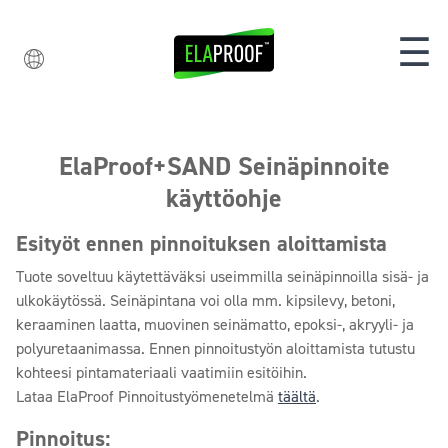
☰
ElaProof+SAND Seinäpinnoite
käyttöohje
Esityöt ennen pinnoituksen aloittamista
Tuote soveltuu käytettäväksi useimmilla seinäpinnoilla sisä- ja
ulkokäytössä. Seinäpintana voi olla mm. kipsilevy, betoni,
keraaminen laatta, muovinen seinämatto, epoksi-, akryyli- ja
polyuretaanimassa. Ennen pinnoitustyön aloittamista tutustu
kohteesi pintamateriaali vaatimiin esitöihin.
Lataa ElaProof Pinnoitustyömenetelmä
täältä
.
Pinnoitus: