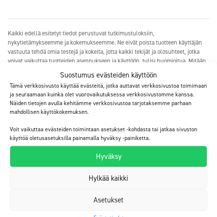
Kaikki edellä esitetyt tiedot perustuvat tutkimustuloksiin,
nykytietämykseemme ja kokemukseemme. Ne eivät poista tuotteen käyttäjän
vastuuta tehdä omia testejä ja kokeita, jotta kaikki tekijät ja olosuhteet, jotka
voivat vaikuttaa tuotteiden asennukseen ja käyttöön, tulisi huomioitua. Mitään
takeita liittyen ominaisuuksiin tai tuotteen soveltuvuuteen tiettyihin
Suostumus evästeiden käyttöön
tarkoituksiin ei voida antaa tämän tiedon perusteella. Kaikki kuvaukset,
Tämä verkkosivusto käyttää evästeitä, jotka auttavat verkkosivustoa toimimaan
piirrokset, valokuvat, tiedot, suhteet, annoskoot, painot ym. ovat ohjeellisia.
ja seuraamaan kuinka olet vuorovaikutuksessa verkkosivustomme kanssa.
Emme ole vastuussa, mikäli tuotetta käytetään vastoin tässä esitettyjä ohjeita.
Näiden tietojen avulla kehitämme verkkosivustoa tarjotaksemme parhaan
Tuotteen käyttäjän vastuulla on testata tuotteen sopivuus käyttökohteeseen.
mahdollisen käyttökokemuksen.
Vastaamme vain tuotteen laadusta ja takaamme, että se läpäisee kriittisen
laaduntarkastuksemme. Tuotetietoja päivitetään säännöllisesti, on kuitenkin
Voit vaikuttaa evästeiden toimintaan asetukset -kohdasta tai jatkaa sivuston
käyttäjän vastuulla hankkia viimeisin voimassa oleva tuotetieto, joka löytyy
käyttöä oletusasetuksilla painamalla hyväksy -painiketta.
osoitteesta
www.elaproof.com
. Pidätämme oikeuden muutoksiin. © Build Care
Oy
Hyväksy
Hylkää kaikki
Asetukset