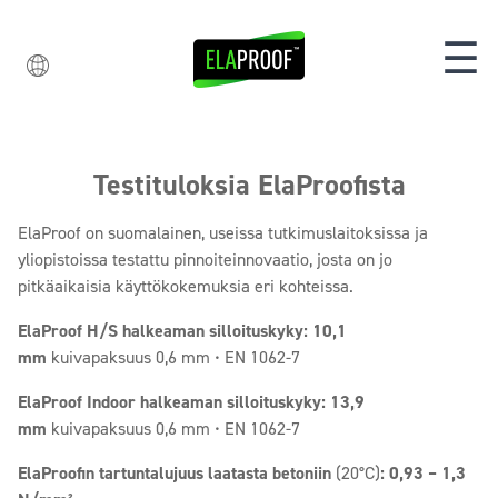
☰
Testituloksia ElaProofista
ElaProof on suomalainen, useissa tutkimuslaitoksissa ja
yliopistoissa testattu pinnoiteinnovaatio, josta on jo
pitkäaikaisia käyttökokemuksia eri kohteissa.
ElaProof H/S halkeaman silloituskyky: 10,1
mm
kuivapaksuus 0,6 mm • EN 1062-7
ElaProof Indoor halkeaman silloituskyky:
13,9
mm
kuivapaksuus 0,6 mm • EN 1062-7
ElaProofin tartuntalujuus laatasta betoniin
(20°C)
:
0,93 – 1,3