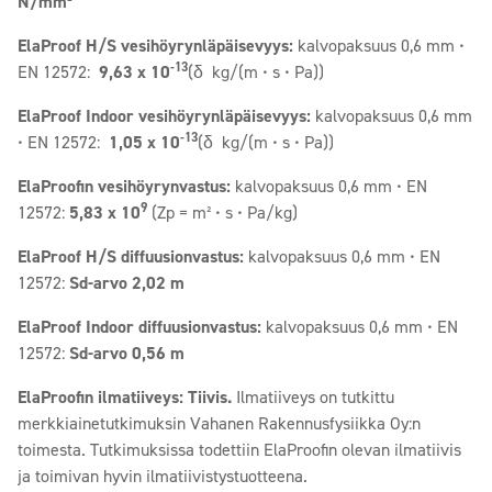
N/mm²
ElaProof H/S vesihöyrynläpäisevyys:
kalvopaksuus 0,6 mm •
-13
EN 12572:
9,63 x 10
(δ kg/(m • s • Pa))
ElaProof Indoor vesihöyrynläpäisevyys:
kalvopaksuus 0,6 mm
-13
• EN 12572:
1,05 x 10
(δ kg/(m • s • Pa))
ElaProofin vesihöyrynvastus:
kalvopaksuus 0,6 mm • EN
9
12572:
5,83 x 10
(Zp = m² • s • Pa/kg)
ElaProof H/S diffuusionvastus:
kalvopaksuus 0,6 mm • EN
12572:
Sd-arvo 2,02 m
ElaProof Indoor diffuusionvastus:
kalvopaksuus 0,6 mm • EN
12572:
Sd-arvo 0,56 m
ElaProofin ilmatiiveys: Tiivis.
Ilmatiiveys on tutkittu
merkkiainetutkimuksin Vahanen Rakennusfysiikka Oy:n
toimesta. Tutkimuksissa todettiin ElaProofin olevan ilmatiivis
ja toimivan hyvin ilmatiivistystuotteena.