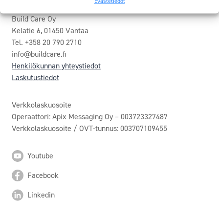
Evästetiedot
Build Care Oy
Kelatie 6, 01450 Vantaa
Tel. +358 20 790 2710
info@buildcare.fi
Henkilökunnan yhteystiedot
Laskutustiedot
Verkkolaskuosoite
Operaattori: Apix Messaging Oy – 003723327487
Verkkolaskuosoite / OVT-tunnus: 003707109455
Youtube
Facebook
Linkedin