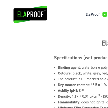
ElaProof
El
Specifications (wet produc
Binding agent:
waterborne poly
Colours:
black, white, grey, re
The product is CE marked as a 
Dry matter content:
65,5 ± 1 % 
Acidity (pH):
8-9
3
Density:
1,17 ± 0,01 g/cm
• IS
Flammability:
does not ignite, 
Minimum Film Formation Temp