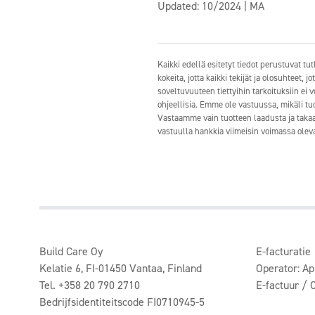
Updated: 10/2024 | MA
Kaikki edellä esitetyt tiedot perustuvat 
kokeita, jotta kaikki tekijät ja olosuhteet,
soveltuvuuteen tiettyihin tarkoituksiin ei 
ohjeellisia. Emme ole vastuussa, mikäli tuo
Vastaamme vain tuotteen laadusta ja takaam
vastuulla hankkia viimeisin voimassa oleva 
Build Care Oy
E-facturatie
Kelatie 6, FI-01450 Vantaa, Finland
Operator: A
Tel. +358 20 790 2710
E-factuur /
Bedrijfsidentiteitscode FI0710945-5