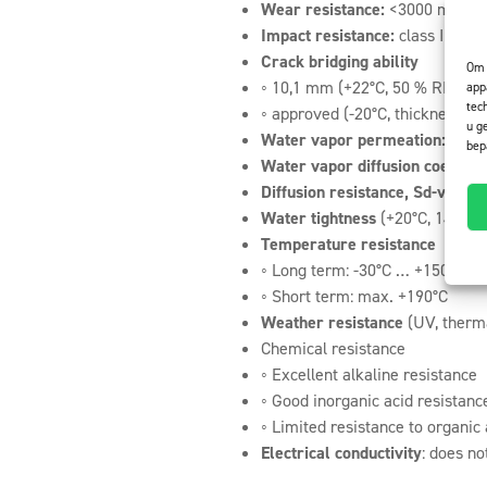
Wear resistance:
<3000 mg • EN
Impact resistance:
class I • EN
Crack bridging ability
Om 
◦ 10,1 mm (+22°C, 50 % RH, thi
app
tec
◦ approved (-20°C, thickness 0,
u g
Water vapor permeation:
18 g 
bep
Water vapor diffusion coefficie
Diffusion resistance, Sd-value:
Water tightness
(+20°C, 14 day
Temperature resist
◦ Long term: -30°C … +150°C
◦ Short term: max. +190°C
Weather resistance
(UV, therma
Chemical resistance
◦ Excellent alkaline resistance
◦ Good inorganic acid resistanc
◦ Limited resistance to organic
Electrical conductivity
: does no