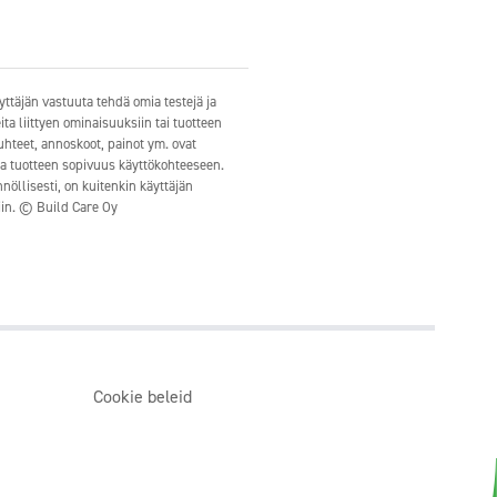
ttäjän vastuuta tehdä omia testejä ja
ita liittyen ominaisuuksiin tai tuotteen
suhteet, annoskoot, painot ym. ovat
ata tuotteen sopivuus käyttökohteeseen.
öllisesti, on kuitenkin käyttäjän
in. © Build Care Oy
Cookie beleid