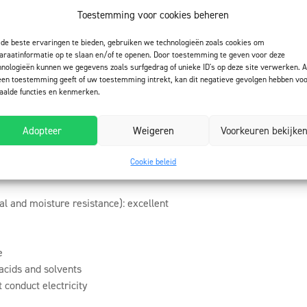
 ISO 5470-1 (Taber wear test)
Toestemming voor cookies beheren
 ISO 6272-1
de beste ervaringen te bieden, gebruiken we technologieën zoals cookies om
ckness 0,6 mm) • EN 1062-7, method A applying, class A5
araatinformatie op te slaan en/of te openen. Door toestemming te geven voor deze
hnologieën kunnen we gegevens zoals surfgedrag of unieke ID's op deze site verwerken. A
6 mm) • EN 1062-7, method A applying, class A4
een toestemming geeft of uw toestemming intrekt, kan dit negatieve gevolgen hebben vo
/ m² / day • EN 12572
aalde functies en kenmerken.
nt:
δ, kg/(m·s·Pa) 9,63·10-13 • EN 12572
2,02 • EN 12572
Adopteer
Weigeren
Voorkeuren bekijke
, 100 mm water immersion): tight • EN 1928
ance
Cookie beleid
l and moisture resistance): excellent
e
 acids and solvents
t conduct electricity