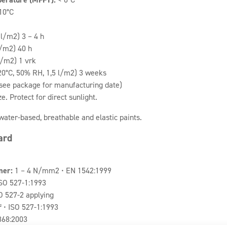
10°C
 l/m2) 3 – 4 h
l/m2) 40 h
l/m2) 1 vrk
+20°C, 50% RH, 1,5 l/m2) 3 weeks
see package for manufacturing date)
e. Protect for direct sunlight.
water-based, breathable and elastic paints.
ard
1
mer:
1 – 4 N/mm2 • EN 1542:1999
SO 527-1:1993
O 527-2 applying
 • ISO 527-1:1993
868:2003