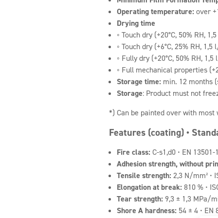
Operating temperature:
over +
Drying time
◦ Touch dry (+20°C, 50% RH, 1,5
◦ Touch dry (+6°C, 25% RH, 1,5 
◦ Fully dry (+20°C, 50% RH, 1,5 
◦ Full mechanical properties (
Storage time:
min. 12 months (
Storage
: Product must not freez
*) Can be painted over with most 
Features (coating) • Stand
Fire class:
C-s1,d0 • EN 13501-
Adhesion strength, without pri
Tensile strength:
2,3 N/mm² • I
Elongation at break:
810 % • IS
Tear strength:
9,3 ± 1,3 MPa/m²
Shore A hardness:
54 ± 4 • EN 