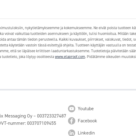
tutkimustuloksiin, nykytietämykseemme ja kokemukseemme. Ne eivät poista tuotteen käy
 jotka voivat vaikuttaa tuotteiden asennukseen ja käyttöön, tulisi huomioitua. Mitään take
voida antaa tämän tiedon perusteella. Kaikki kuvaukset, piirrokset, valokuvat, tiedot, 
tetta käytetään vastoin tässä esitettyjä ohjeita. Tuotteen käyttäjän vastuulla on test
me, että se läpäisee kriittisen laaduntarkastuksemme. Tuotetietoja päivitetään säänn
tuotetieto, joka löytyy osoitteesta
www.elaproof.com
. Pidätämme oikeuden muutoksi
Youtube
pix Messaging Oy – 003723327487
Facebook
 OVT-nummer: 003707109455
Linkedin