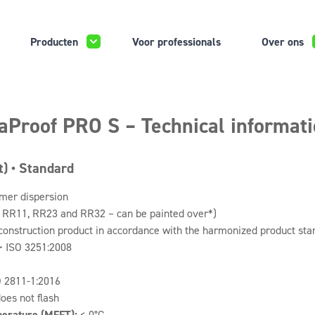
Producten
Voor professionals
Over ons
aProof PRO S – Technical informat
t) • Standard
mer dispersion
d, RR11, RR23 and RR32 – can be painted over*)
construction product in accordance with the harmonized product s
• ISO 3251:2008
O 2811-1:2016
does not flash
erature (MFFT):
< 0°C