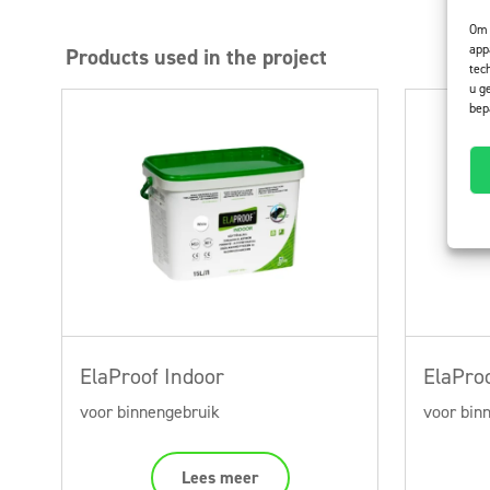
Om 
app
Products used in the project
tec
u g
bep
ElaProof Indoor
ElaPro
voor binnengebruik
voor bin
Lees meer