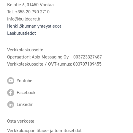
Kelatie 6, 01450 Vantaa
Tel. +358 20 790 2710
info@buildcare.fi
Henkilökunnan yhteystiedot
Laskutustiedot
Verkkolaskuosoite
Operaattori: Apix Messaging Oy – 003723327487
Verkkolaskuosoite / OVT-tunnus: 003707109455
Youtube
Facebook
Linkedin
Osta verkosta
Verkkokaupan tilaus- ja toimitusehdot