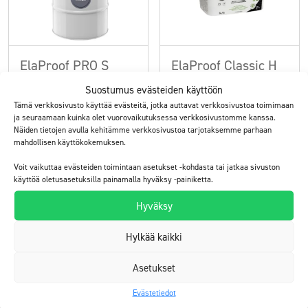
ElaProof PRO S
ElaProof Classic H
telattava ja ruiskutettava
käsimassa ulkokäyttöön
Suostumus evästeiden käyttöön
pinnoitemassa
Tämä verkkosivusto käyttää evästeitä, jotka auttavat verkkosivustoa toimimaan
ja seuraamaan kuinka olet vuorovaikutuksessa verkkosivustomme kanssa.
ulkokäyttöön
Näiden tietojen avulla kehitämme verkkosivustoa tarjotaksemme parhaan
mahdollisen käyttökokemuksen.
Tutustu
Tutustu
Voit vaikuttaa evästeiden toimintaan asetukset -kohdasta tai jatkaa sivuston
käyttöä oletusasetuksilla painamalla hyväksy -painiketta.
Hyväksy
Hylkää kaikki
Asetukset
Evästetiedot