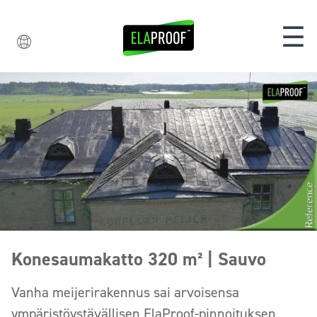
☰
Konesaumakatto 320 m² | Sauvo
Vanha meijerirakennus sai arvoisensa
ympäristöystävällisen ElaProof-pinnoituksen