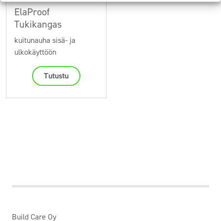
ElaProof
Tukikangas
kuitunauha sisä- ja
ulkokäyttöön
Tutustu
Build Care Oy