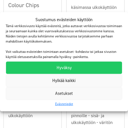
Colour Chips
käsimassa ulkokäyttöön
sisä- ja ulkokäyttöön
Suostumus evästeiden käyttöön
Tämä verkkosivusto käyttää evästeitä, jotka auttavat verkkosivustoa toimimaan
Tutustu
Tutustu
ja seuraamaan kuinka olet vuorovaikutuksessa verkkosivustomme kanssa.
Näiden tietojen avulla kehitämme verkkosivustoa tarjotaksemme parhaan
mahdollisen käyttökokemuksen.
Voit vaikuttaa evästeiden toimintaan asetukset -kohdasta tai jatkaa sivuston
käyttöä oletusasetuksilla painamalla hyväksy -painiketta.
Hyväksy
Hylkää kaikki
Asetukset
ElaProof Primer
ELACOAT TOPCOAT
Evästetiedot
pohjustusaine sisä- ja
pintalakka ElaProof-
ulkokäyttöön
pinnoille • sisä- ja
ulkokäyttöön • väritön