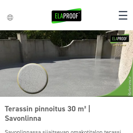
☰
Terassin pinnoitus 30 m² |
Savonlinna
Savonlinnassa sijaitsevan omakotitalon terassi