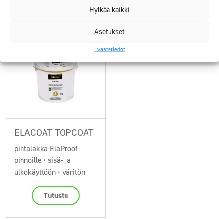
Hylkää kaikki
Tutustu
Tutustu
Asetukset
Evästetiedot
ELACOAT TOPCOAT
pintalakka ElaProof-
pinnoille • sisä- ja
ulkokäyttöön • väritön
Tutustu