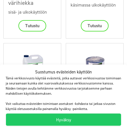
värihiekka
käsimassa ulkokäyttöön
sisä- ja ulkokäyttöön
Tutustu
Tutustu
Suostumus evästeiden käyttöön
Tämä verkkosivusto käyttää evästeitä, jotka auttavat verkkosivustoa toimimaan
ja seuraamaan kuinka olet vuorovaikutuksessa verkkosivustomme kanssa.
Näiden tietojen avulla kehitämme verkkosivustoa tarjotaksemme parhaan
mahdollisen käyttökokemuksen.
ElaProof Primer
ElaProof
Tukikangas
Voit vaikuttaa evästeiden toimintaan asetukset -kohdasta tai jatkaa sivuston
pohjustusaine sisä- ja
käyttöä oletusasetuksilla painamalla hyväksy -painiketta.
ulkokäyttöön
kuitunauha sisä- ja
ulkokäyttöön
Hyväksy