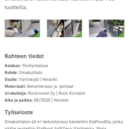
tuotteilla.
Kohteen tiedot
Asiakas:
Yksityistalous
Kohde:
Omakotitalo
Osoite:
Vartiokylä | Helsinki
Materiaali:
Betoniterassi ja -portaat
Urakoitsija:
Rockinvest Oy | Rock Kivitalot
Aika ja paikka:
08/2020 | Helsinki
Työseloste
Omakotitalon 40 m² betoniterassi käsiteltiin ElaProofilla, jonka
päälle levitettiin ElaProof Art&Deco Värihiekka. Pinta