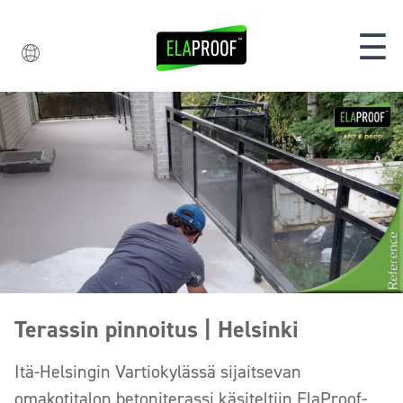
☰
Terassin pinnoitus | Helsinki
Itä-Helsingin Vartiokylässä sijaitsevan
omakotitalon betoniterassi käsiteltiin ElaProof-