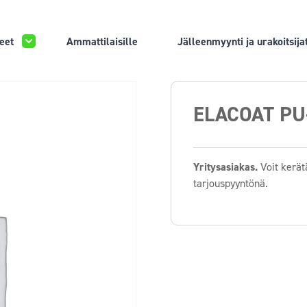
eet
Ammattilaisille
Jälleenmyynti ja urakoitsija
ELACOAT PU
Yritysasiakas.
Voit kerätä
tarjouspyyntönä.