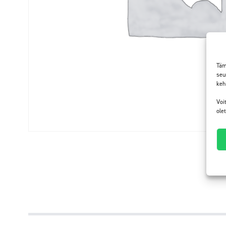
Täm
seu
keh
Voi
ole