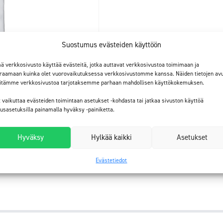
Suostumus evästeiden käyttöön
ä verkkosivusto käyttää evästeitä, jotka auttavat verkkosivustoa toimimaan ja
raamaan kuinka olet vuorovaikutuksessa verkkosivustomme kanssa. Näiden tietojen avu
itämme verkkosivustoa tarjotaksemme parhaan mahdollisen käyttökokemuksen.
t vaikuttaa evästeiden toimintaan asetukset -kohdasta tai jatkaa sivuston käyttöä
tusasetuksilla painamalla hyväksy -painiketta.
Hyväksy
Hylkää kaikki
Asetukset
Evästetiedot