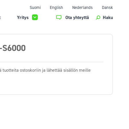
Suomi
English
Nederlands
Dansk
t
Yritys
Ota yhteyttä
Haku
-S6000
 tuotteita ostoskoriin ja lähettää sisällön meille