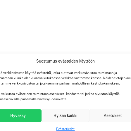
Suostumus evästeiden käyttöön
ä verkkosivusto käyttää evästeitä, jotka auttavat verkkosivustoa toimimaan ja
raamaan kuinka olet vuorovaikutuksessa verkkosivustomme kanssa. Näiden tietojen avu
itämme verkkosivustoa tarjotaksemme parhaan mahdollisen käyttökokemuksen.
t vaikuttaa evästeiden toimintaan asetukset -kohdasta tai jatkaa sivuston käyttöä
tusasetuksilla painamalla hyväksy -painiketta.
ta.
ka reaktion jälkeen suojaa betonia saasteilta, jäätymis-
Hyväksy
Hylkää kaikki
Asetukset
 tunkeutumiselta.
Evästetiedot