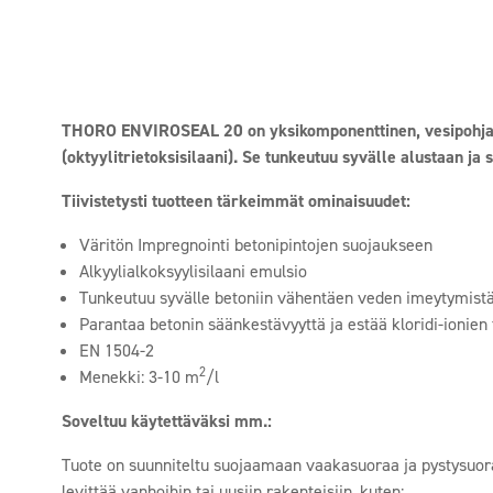
THORO ENVIROSEAL 20
on yksikomponenttinen, vesipohjai
(oktyylitrietoksisilaani). Se tunkeutuu syvälle alustaan ja s
Tiivistetysti tuotteen tärkeimmät ominaisuudet:
Väritön Impregnointi betonipintojen suojaukseen
Alkyylialkoksyylisilaani emulsio
Tunkeutuu syvälle betoniin vähentäen veden imeytymist
Parantaa betonin säänkestävyyttä ja estää kloridi-ionien
EN 1504-2
2
Menekki: 3-10 m
/l
Soveltuu käytettäväksi mm.:
Tuote on suunniteltu suojaamaan vaakasuoraa ja pystysuoraa
levittää vanhoihin tai uusiin rakenteisiin, kuten: