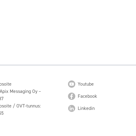
osoite
Youtube
 Apix Messaging Oy –
Facebook
87
osoite / OVT-tunnus:
Linkedin
55