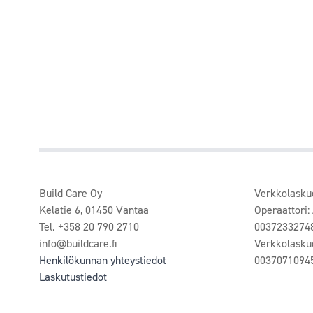
Build Care Oy
Verkkolasku
Kelatie 6, 01450 Vantaa
Operaattori:
Tel. +358 20 790 2710
0037233274
info@buildcare.fi
Verkkolasku
Henkilökunnan yhteystiedot
0037071094
Laskutustiedot