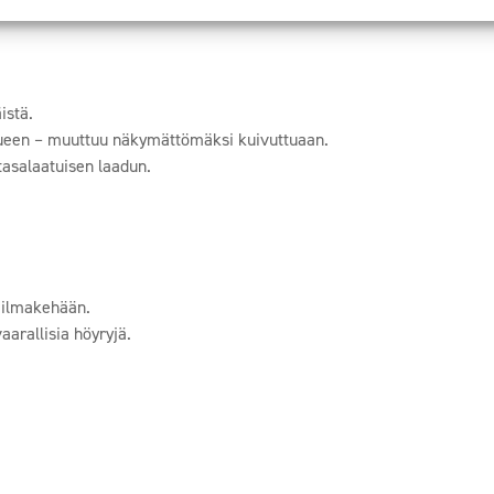
istä.
alueen – muuttuu näkymättömäksi kuivuttuaan.
tasalaatuisen laadun.
 ilmakehään.
aarallisia höyryjä.