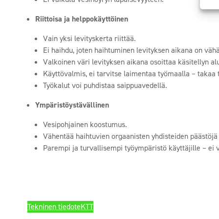
Riittoisa ja helppokäyttöinen
Vain yksi levityskerta riittää.
Ei haihdu, joten haihtuminen levityksen aikana on vähä
Valkoinen väri levityksen aikana osoittaa käsitellyn 
Käyttövalmis, ei tarvitse laimentaa työmaalla – takaa 
Työkalut voi puhdistaa saippuavedellä.
Ympäristöystävällinen
Vesipohjainen koostumus.
Vähentää haihtuvien orgaanisten yhdisteiden päästöjä
Parempi ja turvallisempi työympäristö käyttäjille – ei v
Tekninen tiedote
KTT