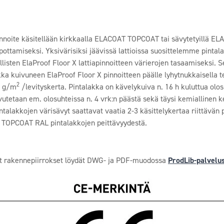
pinnoite käsitellään kirkkaalla ELACOAT TOPCOAT tai sävytetyillä E
ottamiseksi. Yksivärisiksi jäävissä lattioissa suosittelemme pinta
isten ElaProof Floor X lattiapinnoitteen värierojen tasaamiseksi. 
ka kuivuneen ElaProof Floor X pinnoitteen päälle lyhytnukkaisella te
2
0 g/m
/levityskerta. Pintalakka on kävelykuiva n. 16 h kuluttua olos
tetaan em. olosuhteissa n. 4 vrk:n päästä sekä täysi kemiallinen k
lakkojen värisävyt saattavat vaatia 2-3 käsittelykertaa riittävän 
 TOPCOAT RAL pintalakkojen peittävyydestä.
yvät rakennepiirrokset löydät DWG- ja PDF-muodossa
ProdLib-palvelu