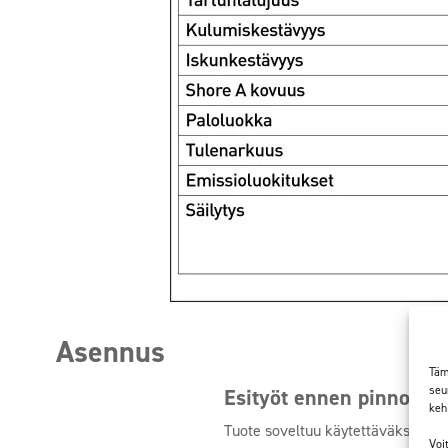
Asennus
Täm
seu
Esityöt ennen pinnoituk
keh
Tuote soveltuu käytettäväksi useim
Voi