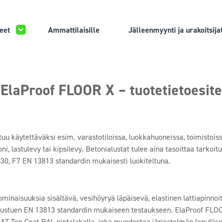
eet
Ammattilaisille
Jälleenmyynti ja urakoitsija
ElaProof FLOOR X – tuotetietoesite
u käytettäväksi esim. varastotiloissa, luokkahuoneissa, toimistoissa
i, lastulevy tai kipsilevy. Betonialustat tulee aina tasoittaa tarkoit
30, F7 EN 13813 standardin mukaisesti luokiteltuna.
minaisuuksia sisältävä, vesihöyryä läpäisevä, elastinen lattiapinnoi
ustuen EN 13813 standardin mukaiseen testaukseen. ElaProof FLOOR 
T Top Coat RAL pintalakalla, joka muodostaa järjestelmän lopullis