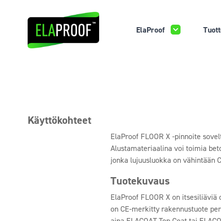
ElaProof
Tuott
Käyttökohteet
ElaProof FLOOR X -pinnoite soveltu
Alustamateriaalina voi toimia beton
jonka lujuusluokka on vähintään C
Tuotekuvaus
ElaProof FLOOR X on itsesiliäviä o
on CE-merkitty rakennustuote per
aina ELACOAT Top Coat tai ELACOA