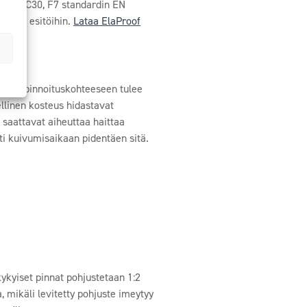
hintään C30, F7 standardin EN
timiin esitöihin.
Lataa ElaProof
tetta pinnoituskohteeseen tulee
llinen kosteus hidastavat
 saattavat aiheuttaa haittaa
ti kuivumisaikaan pidentäen sitä.
ykyiset pinnat pohjustetaan 1:2
, mikäli levitetty pohjuste imeytyy