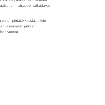
astiset ominaisuudet vaikuttavat
 ennen pintalakkausta, jolloin
raan kuivumisen jälkeen
misen vaaraa.