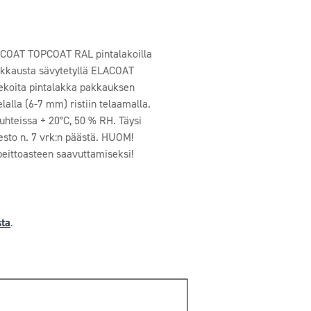
LACOAT TOPCOAT RAL pintalakoilla
lakkausta sävytetyllä ELACOAT
Sekoita pintalakka pakkauksen
lalla (6-7 mm) ristiin telaamalla.
uhteissa + 20°C, 50 % RH. Täysi
esto n. 7 vrk:n päästä. HUOM!
peittoasteen saavuttamiseksi!
sta
.