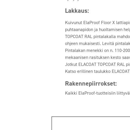
Lakkaus:
Kuivunut ElaProof Floor X lattia
puhtaanapidon ja huoltamisen help
TOPCOAT RAL pintalakalla mahdoll
ohjeen mukaisesti. Levitä pintalak
Pintalakan menekki on n. 110-20
mekaanisen rasituksen kesto saavu
Jotkut ELACOAT TOPCOAT RAL pinta
Katso erillinen taulukko ELACOAT
Rakennepiirrokset:
Kaikki ElaProof-tuotteisiin liitt