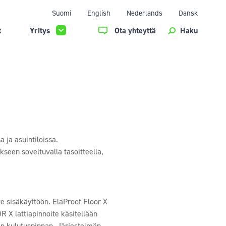
Suomi
English
Nederlands
Dansk
t
Yritys
Ota yhteyttä
Haku
 ja asuintiloissa.
ukseen soveltuvalla tasoitteella,
te sisäkäyttöön. ElaProof Floor X
X lattiapinnoite käsitellään
en kulutuspinnan. Järjestelmän