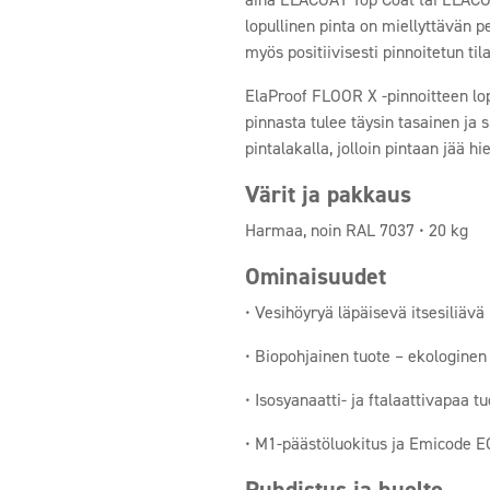
lopullinen pinta on miellyttävän 
myös positiivisesti pinnoitetun ti
ElaProof FLOOR X -pinnoitteen lopu
pinnasta tulee täysin tasainen ja 
pintalakalla, jolloin pintaan jää 
Värit ja pakkaus
Harmaa, noin RAL 7037 • 20 kg
Ominaisuudet
• Vesihöyryä läpäisevä itsesiliävä 
• Biopohjainen tuote – ekologinen 
• Isosyanaatti- ja ftalaattivapaa t
• M1-päästöluokitus ja Emicode E
Puhdistus ja huolto