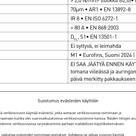
Suostumus evästeiden käyttöön
ä verkkosivusto käyttää evästeitä, jotka auttavat verkkosivustoa toimimaan ja
raamaan kuinka olet vuorovaikutuksessa verkkosivustomme kanssa. Näiden tietojen avu
sen aloittamista
itämme verkkosivustoa tarjotaksemme parhaan mahdollisen käyttökokemuksen.
milla lattiapinnoilla sisäkäytössä. Lattiapintana voi olla mm. lastule
t vaikuttaa evästeiden toimintaan asetukset -kohdasta tai jatkaa sivuston käyttöä