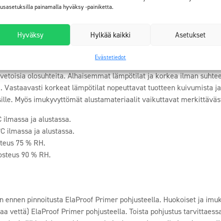
n tarkoitukseen soveltuvalla lattiatasoitteella. Tasoitteen lujuus vä
tusasetuksilla painamalla hyväksy -painiketta.
nen pinnoitustyön aloittamista tutustu kohteesi pintamateriaalin vaa
ltä!
Hyväksy
Hylkää kaikki
Asetukset
Evästetiedot
 +15–20°C, RH 50% ilman suhteellinen kosteus. Suoraa auringonpais
vetoisia olosuhteita. Alhaisemmat lämpötilat ja korkea ilman suhtee
. Vastaavasti korkeat lämpötilat nopeuttavat tuotteen kuivumista ja
sille. Myös imukyvyttömät alustamateriaalit vaikuttavat merkittäväs
 ilmassa ja alustassa.
 ilmassa ja alustassa.
steus 75 % RH.
osteus 90 % RH.
an ennen pinnoitusta ElaProof Primer pohjusteella. Huokoiset ja imuk
aa vettä) ElaProof Primer pohjusteella. Toista pohjustus tarvittaessa