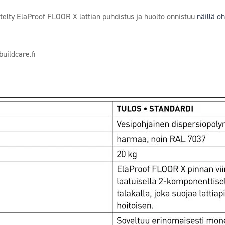
elty ElaProof FLOOR X lattian puhdistus ja huolto onnistuu
näillä oh
uildcare.fi