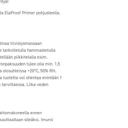
ntyä!
la ElaProof Primer pohjusteella.
 ilmaa tiivistysmassaan
lle tarkoitetulla hammastetulla
ellään piikkitelalla esim.
onpaksuuden tulee olla min. 1,5
tua olosuhteissa +20°C, 50% RH.
a tuotetta voi ohentaa enintään 1
ä tarvittaessa. Liika veden
ttiahiomakoneella ennen
auttaaltaan sileäksi. Imuroi