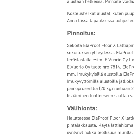
alustaan hetkessä. Pinnoite voidaa
Kosteusherkät alustat, kuten puup
Anna tässä tapauksessa pohjustee
Pinnoitus:
Sekoita ElaProof Floor X Lattiapi
sekoituksen yhteydessä. ElaProof F
teräslastalla esim. E.Vuorio Oy tuo
E.Vuorio Oy tuote nro 7814. ElaPr
mm. Imukykyisillä alustoilla ElaPr
Imukyvyttömillä alustoilla jatkok
painoprosenttia (20 kg:n astiaan 2 
lisääminen tuotteeseen saattaa va
Välihionta:
Haluttaessa ElaProof Floor X latti
pintalakkausta. Käytä lattiahioma
syntynyt nukka teollisuusimurilla.