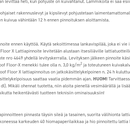
n levittää heti, kun pohjuste on kuivahtanut. Lammikoita ei saa esii
ohjaiset rakennuslevyt ja kipsilevyt pohjustetaan laimentamattomal
n kuivua vähintään 12 h ennen pinnoituksen aloittamista.
nnoite ennen käyttöä. Käytä sekoittimessa lankavispilää, joka ei vie
loor X Lattiapinnoite levitetään alustaan itsesiliäville lattiatuottei
te nro 4649 yhdellä levityskerralla. Levityksen jälkeen pinnoite käsit
2
oof Floor-X menekki tulee olla n. 3,0 kg/m
ja toteutuneen kuivakalv
oof Floor X lattiapinnoitus on jatkokäsittelykelpoinen n. 24 h kulut
äsittelykelpoisuus saattaa vaatia pidemmän ajan.
HUOM!
Tarvittaess
dl). Mikäli ohennat tuotetta, niin aloita pienellä vesimäärällä ja lisä
ikutta heikentävästi tuotteen teknisiin ominaisuuksiin!
apinnoitteen pinnasta täysin sileä ja tasainen, suorita välihionta la
koneessa karkeuden 40 hiomapaperilaikkaa ja hio pinnoitettu lattia k