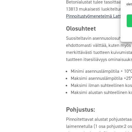
Betonialustat tulee tasoittaa ensi
ole
13813 mukaisesti luokiteltuna. En
Pinnoitustyömenetelmä Lattiat tää
Olosuhteet
Suositeltavin asennusolosuhde on
ehdottomasti välttää, kuten myös 
merkittävästi tuotteen kuivumista
tuotteen itsesiliävyys ominaisuuk
Minimi asennuslämpötila + 10°C
Maksimi asennuslämpötila +25°C
Maksimi ilman suhteellinen ko
Maksimi alustan suhteellinen k
Pohjustus:
Pinnoitettavat alustat pohjusteta
laimennetulla (1 osa pohjuste:2 os