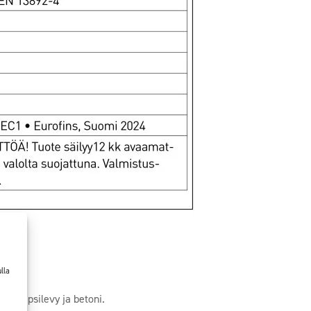
lla
vy, kipsilevy ja betoni.