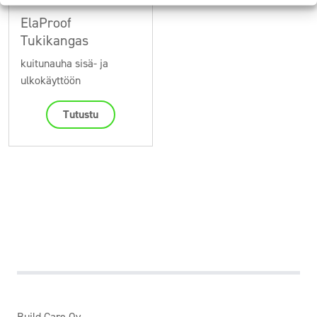
ElaProof
Tukikangas
kuitunauha sisä- ja
ulkokäyttöön
Tutustu
Build Care Oy