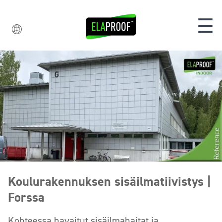
☰
Koulurakennuksen sisäilmatiivistys |
Forssa
Kohteessa havaitut sisäilmahaitat ja