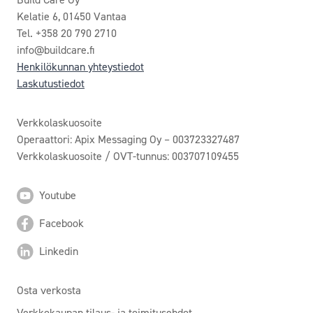
Kelatie 6, 01450 Vantaa
Tel. +358 20 790 2710
info@buildcare.fi
Henkilökunnan yhteystiedot
Laskutustiedot
Verkkolaskuosoite
Operaattori: Apix Messaging Oy – 003723327487
Verkkolaskuosoite / OVT-tunnus: 003707109455
Youtube
Facebook
Linkedin
Osta verkosta
Verkkokaupan tilaus- ja toimitusehdot