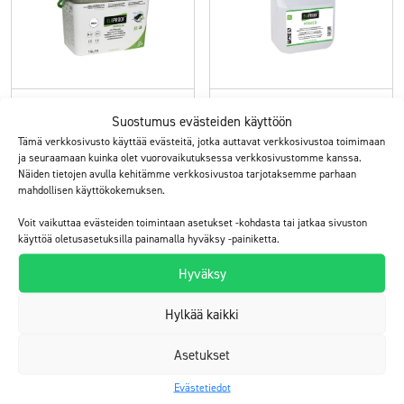
ElaProof Indoor H
ElaProof Primer
Suostumus evästeiden käyttöön
Tämä verkkosivusto käyttää evästeitä, jotka auttavat verkkosivustoa toimimaan
käsimassa sisäkäyttöön
pohjustusaine sisä- ja
ja seuraamaan kuinka olet vuorovaikutuksessa verkkosivustomme kanssa.
ulkokäyttöön
Näiden tietojen avulla kehitämme verkkosivustoa tarjotaksemme parhaan
mahdollisen käyttökokemuksen.
Tutustu
Tutustu
Voit vaikuttaa evästeiden toimintaan asetukset -kohdasta tai jatkaa sivuston
käyttöä oletusasetuksilla painamalla hyväksy -painiketta.
Hyväksy
Hylkää kaikki
Asetukset
Evästetiedot