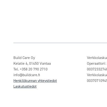
Build Care Oy
Verkkolasku
Kelatie 6, 01450 Vantaa
Operaattori:
Tel. +358 20 790 2710
0037233274
info@buildcare.fi
Verkkolasku
Henkilökunnan yhteystiedot
0037071094
Laskutustiedot