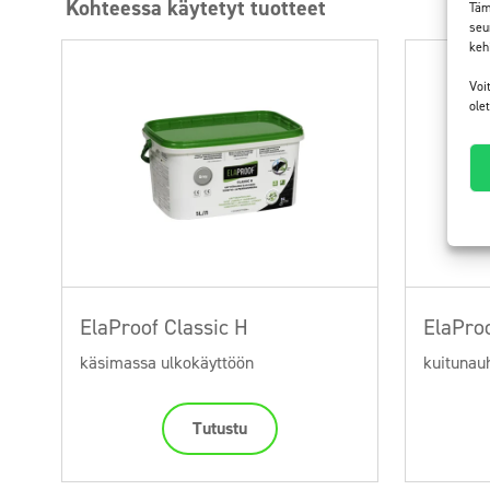
Kohteessa käytetyt tuotteet
Täm
seu
keh
Voi
ole
ElaProof Classic H
ElaPro
käsimassa ulkokäyttöön
kuitunauh
Tutustu