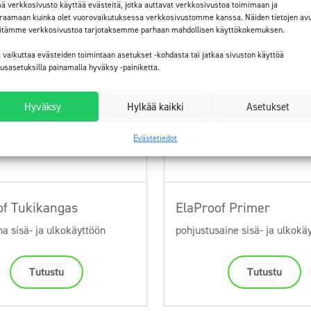
ä verkkosivusto käyttää evästeitä, jotka auttavat verkkosivustoa toimimaan ja
raamaan kuinka olet vuorovaikutuksessa verkkosivustomme kanssa. Näiden tietojen avu
itämme verkkosivustoa tarjotaksemme parhaan mahdollisen käyttökokemuksen.
t vaikuttaa evästeiden toimintaan asetukset -kohdasta tai jatkaa sivuston käyttöä
tusasetuksilla painamalla hyväksy -painiketta.
Hyväksy
Hylkää kaikki
Asetukset
Evästetiedot
of Tukikangas
ElaProof Primer
a sisä- ja ulkokäyttöön
pohjustusaine sisä- ja ulkokä
Tutustu
Tutustu