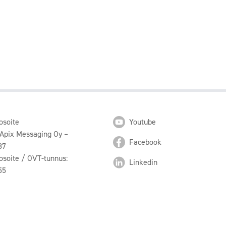
osoite
Youtube
 Apix Messaging Oy –
Facebook
87
osoite / OVT-tunnus:
Linkedin
55