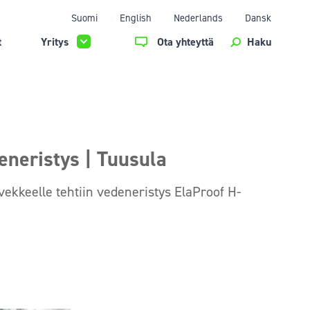
Suomi
English
Nederlands
Dansk
t
Yritys
Ota yhteyttä
Haku
neristys | Tuusula
vekkeelle tehtiin vedeneristys ElaProof H-