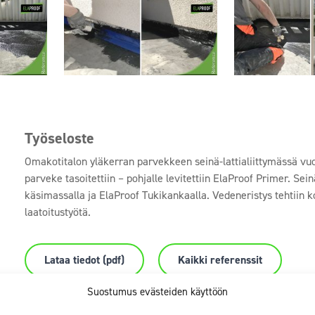
Työseloste
Omakotitalon yläkerran parvekkeen seinä-lattialiittymässä vuot
parveke tasoitettiin – pohjalle levitettiin ElaProof Primer. Sein
käsimassalla ja ElaProof Tukikankaalla. Vedeneristys tehtiin 
laatoitustyötä.
Lataa tiedot (pdf)
Kaikki referenssit
Suostumus evästeiden käyttöön