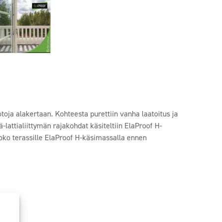
oja alakertaan. Kohteesta purettiin vanha laatoitus ja
ä-lattialiittymän rajakohdat käsiteltiin ElaProof H-
koko terassille ElaProof H-käsimassalla ennen