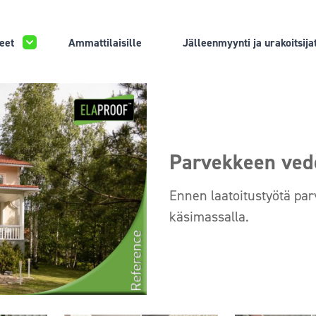
eet
Ammattilaisille
Jälleenmyynti ja urakoitsija
Parvekkeen vede
Ennen laatoitustyötä par
käsimassalla.