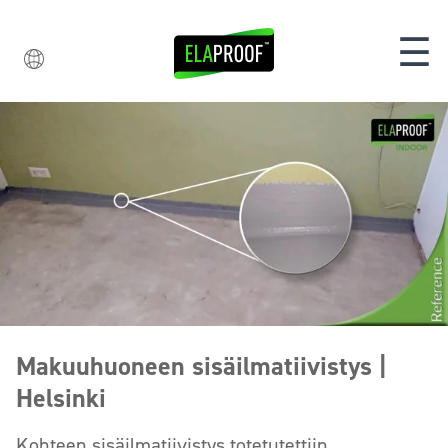
☰
Makuuhuoneen sisäilmatiivistys |
Helsinki
Kohteen sisäilmatiivistys totetutettiin