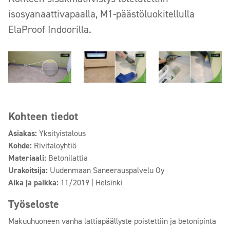
isosyanaattivapaalla, M1-päästöluokitellulla
ElaProof Indoorilla.
Kohteen tiedot
Asiakas:
Yksityistalous
Kohde:
Rivitaloyhtiö
Materiaali:
Betonilattia
Urakoitsija:
Uudenmaan Saneerauspalvelu Oy
Aika ja paikka:
11/2019 | Helsinki
Työseloste
Makuuhuoneen vanha lattiapäällyste poistettiin ja betonipinta