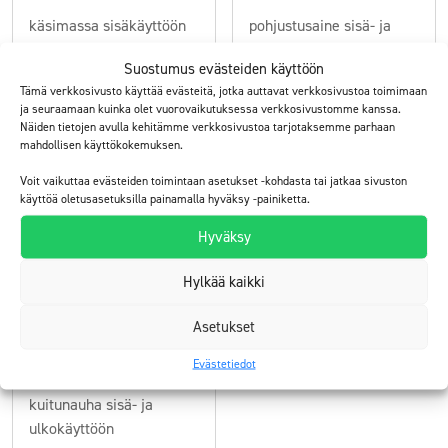
käsimassa sisäkäyttöön
pohjustusaine sisä- ja
ulkokäyttöön
Suostumus evästeiden käyttöön
Tämä verkkosivusto käyttää evästeitä, jotka auttavat verkkosivustoa toimimaan
Tutustu
Tutustu
ja seuraamaan kuinka olet vuorovaikutuksessa verkkosivustomme kanssa.
Näiden tietojen avulla kehitämme verkkosivustoa tarjotaksemme parhaan
mahdollisen käyttökokemuksen.
Voit vaikuttaa evästeiden toimintaan asetukset -kohdasta tai jatkaa sivuston
käyttöä oletusasetuksilla painamalla hyväksy -painiketta.
Hyväksy
Hylkää kaikki
Asetukset
ElaProof
Evästetiedot
Tukikangas
kuitunauha sisä- ja
ulkokäyttöön