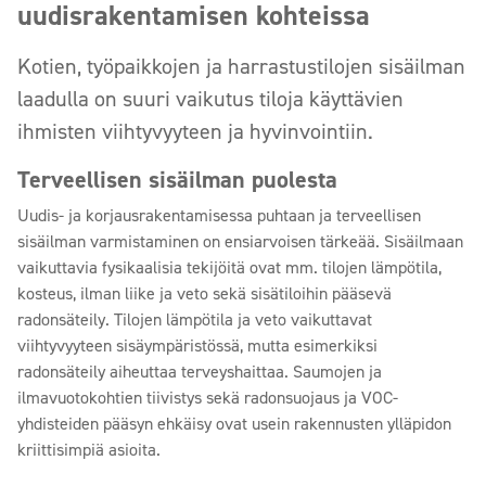
uudisrakentamisen kohteissa
Kotien, työpaikkojen ja harrastustilojen sisäilman
laadulla on suuri vaikutus tiloja käyttävien
ihmisten viihtyvyyteen ja hyvinvointiin.
Terveellisen sisäilman puolesta
Uudis- ja korjausrakentamisessa puhtaan ja terveellisen
sisäilman varmistaminen on ensiarvoisen tärkeää. Sisäilmaan
vaikuttavia fysikaalisia tekijöitä ovat mm. tilojen lämpötila,
kosteus, ilman liike ja veto sekä sisätiloihin pääsevä
radonsäteily. Tilojen lämpötila ja veto vaikuttavat
viihtyvyyteen sisäympäristössä, mutta esimerkiksi
radonsäteily aiheuttaa terveyshaittaa. Saumojen ja
ilmavuotokohtien tiivistys sekä radonsuojaus ja VOC-
yhdisteiden pääsyn ehkäisy ovat usein rakennusten ylläpidon
kriittisimpiä asioita.