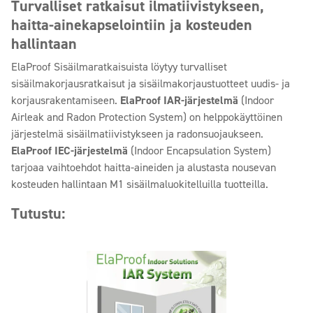
Turvalliset ratkaisut ilmatiivistykseen,
haitta-ainekapselointiin ja kosteuden
hallintaan
ElaProof Sisäilmaratkaisuista löytyy turvalliset
sisäilmakorjausratkaisut ja sisäilmakorjaustuotteet uudis- ja
korjausrakentamiseen.
ElaProof IAR-järjestelmä
(Indoor
Airleak and Radon Protection System) on helppokäyttöinen
järjestelmä sisäilmatiivistykseen ja radonsuojaukseen.
ElaProof IEC-järjestelmä
(Indoor Encapsulation System)
tarjoaa vaihtoehdot haitta-aineiden ja alustasta nousevan
kosteuden hallintaan M1 sisäilmaluokitelluilla tuotteilla.
Tutustu: