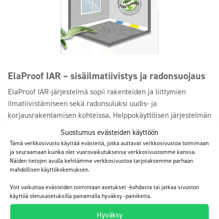
ElaProof IAR – sisäilmatiivistys ja radonsuojaus
ElaProof IAR-järjestelmä sopii rakenteiden ja liittymien
ilmatiivistämiseen sekä radonsuluksi uudis- ja
korjausrakentamisen kohteissa. Helppokäyttöisen järjestelmän
ydin on M1-päästöluokiteltu ElaProof Indoor.
Suostumus evästeiden käyttöön
ElaProof IAR on…
Tämä verkkosivusto käyttää evästeitä, jotka auttavat verkkosivustoa toimimaan
ja seuraamaan kuinka olet vuorovaikutuksessa verkkosivustomme kanssa.
Näiden tietojen avulla kehitämme verkkosivustoa tarjotaksemme parhaan
Käyttö- ja työohjeet
mahdollisen käyttökokemuksen.
Voit vaikuttaa evästeiden toimintaan asetukset -kohdasta tai jatkaa sivuston
Tuotteet
käyttöä oletusasetuksilla painamalla hyväksy -painiketta.
Hyväksy