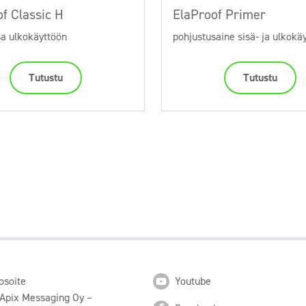
f Classic H
ElaProof Primer
a ulkokäyttöön
pohjustusaine sisä- ja ulkokä
Tutustu
Tutustu
osoite
Youtube
 Apix Messaging Oy –