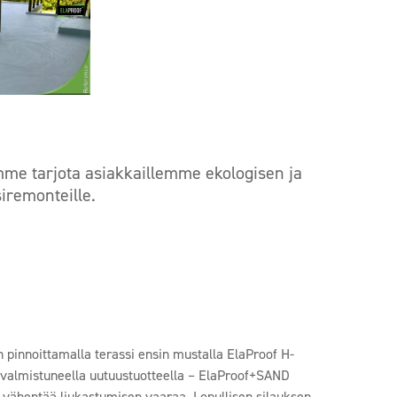
mme tarjota asiakkaillemme ekologisen ja
siremonteille.
 pinnoittamalla terassi ensin mustalla ElaProof H-
1 valmistuneella uutuustuotteella – ElaProof+SAND
ka vähentää liukastumisen vaaraa. Lopullisen silauksen