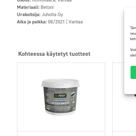
Materiaali:
Betoni
Urakoitsija:
Juholta Oy
Aika ja paikka:
08/2021 | Vantaa
Täm
seu
keh
Voi
Kohteessa käytetyt tuotteet
ole