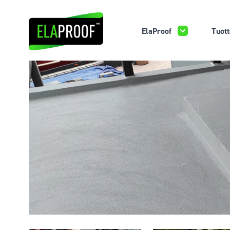
ElaProof
Tuott