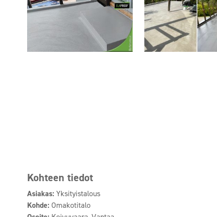
Kohteen tiedot
Asiakas:
Yksityistalous
Kohde:
Omakotitalo
Osoite:
Koivuvaara, Vantaa