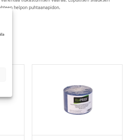
kohteen helpon puhtaanapidon.
lla