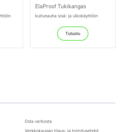
ElaProof Tukikangas
yttöön
kuitunauha sisä- ja ulkokäyttöön
Tutustu
Osta verkosta
Verkkokaupan tilaus- ja toimitusehdot