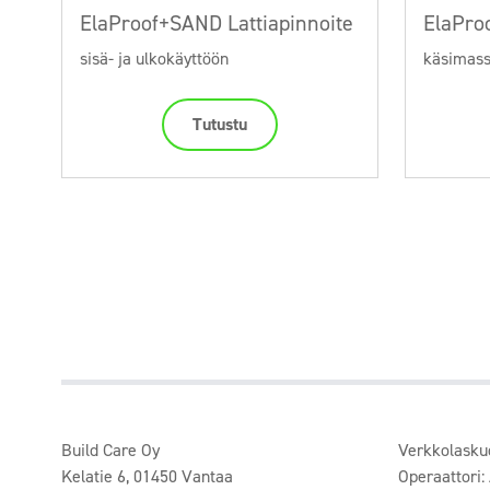
ElaProof+SAND Lattiapinnoite
ElaProo
sisä- ja ulkokäyttöön
käsimass
Tutustu
Build Care Oy
Verkkolasku
Kelatie 6, 01450 Vantaa
Operaattori: