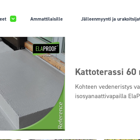
eet
Ammattilaisille
Jälleenmyynti ja urakoitsija
Kattoterassi 60 
Kohteen vedeneristys varm
isosyanaattivapailla ElaPr