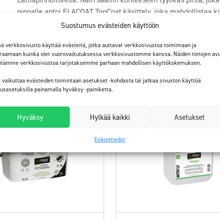
pinnalle antoi ELACOAT TopCoat käsittely, joka mahdollistaa 
Suostumus evästeiden käyttöön
Lataa tiedot (pdf)
Kaikki referenssit
ä verkkosivusto käyttää evästeitä, jotka auttavat verkkosivustoa toimimaan ja
raamaan kuinka olet vuorovaikutuksessa verkkosivustomme kanssa. Näiden tietojen avu
itämme verkkosivustoa tarjotaksemme parhaan mahdollisen käyttökokemuksen.
t vaikuttaa evästeiden toimintaan asetukset -kohdasta tai jatkaa sivuston käyttöä
tusasetuksilla painamalla hyväksy -painiketta.
Hyväksy
Hylkää kaikki
Asetukset
Evästetiedot