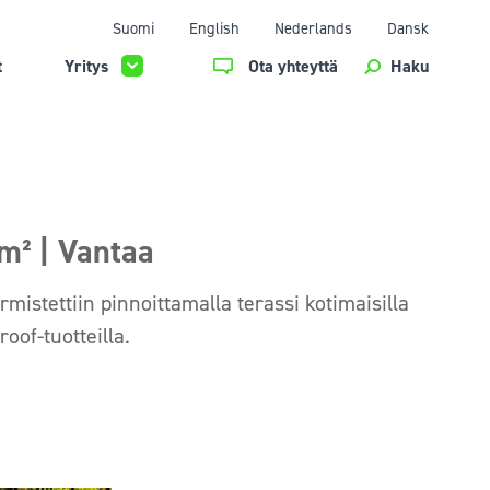
Suomi
English
Nederlands
Dansk
t
Yritys
Ota yhteyttä
Haku
m² | Vantaa
istettiin pinnoittamalla terassi kotimaisilla
oof-tuotteilla.