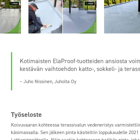
Kotimaisten ElaProof-tuotteiden ansiosta voi
kestävän vaihtoehdon katto-, sokkeli- ja teras
– Juho Nissinen, Juholta Oy
Työseloste
Koivuvaaran kohteessa terassivalun vedeneristys varmistettiin
käsimassalla. Sen jälkeen pinta käsiteltiin loppukaudelle 202
Lattiapinnoitteella. Näin saatiin kohteeseen tyylikäs pinta, jo